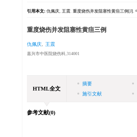
引用本文:
仇佩庆, 王震. 重度烧伤并发阻塞性黄疸三例[J]. 中华烧伤杂
重度烧伤并发阻塞性黄疸三例
仇佩庆
,
王震
嘉兴市中医院烧伤科,314001
摘要
HTML全文
施引文献
参考文献
(0)