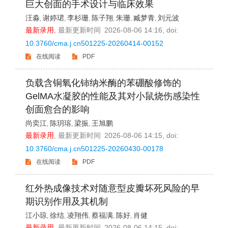
巨大创面的手术设计与临床效果
汪淼
谢婷珺
李杉珊
陈子翔
朱珊
臧梦青
刘元波
,
,
,
,
,
,
最新录用
,
最新更新时间
2026-08-06 14:16
, doi:
10.3760/cma.j.cn501225-20260414-00152
在线阅读
PDF
负载含铜氧化铈纳米酶的苯硼酸修饰的
GelMA水凝胶的性能及其对小鼠烧伤感染性
创面愈合的影响
尚奕江
陈玥瑢
梁振
王旭鹏
,
,
,
最新录用
,
最新更新时间
2026-08-06 14:15
, doi:
10.3760/cma.j.cn501225-20260430-00178
在线阅读
PDF
红外热成像技术对随意型皮瓣坏死风险的早
期识别作用及其机制
江小琼
徐结
凌翔伟
蔡福满
陈好
肖健
,
,
,
,
,
最新录用
,
最新更新时间
2026-08-06 14:15
, doi: