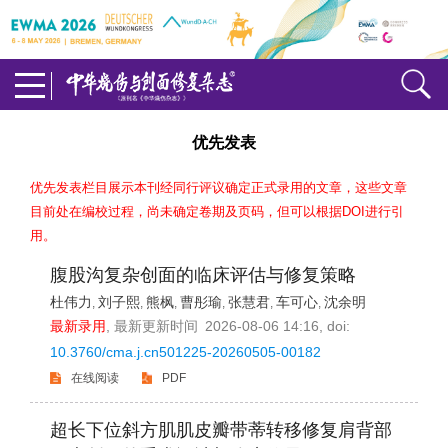
优先发表
优先发表栏目展示本刊经同行评议确定正式录用的文章，这些文章
目前处在编校过程，尚未确定卷期及页码，但可以根据DOI进行引
用。
腹股沟复杂创面的临床评估与修复策略
杜伟力
刘子熙
熊枫
曹彤瑜
张慧君
车可心
沈余明
,
,
,
,
,
,
最新录用
,
最新更新时间
2026-08-06 14:16
, doi:
10.3760/cma.j.cn501225-20260505-00182
在线阅读
PDF
超长下位斜方肌肌皮瓣带蒂转移修复肩背部