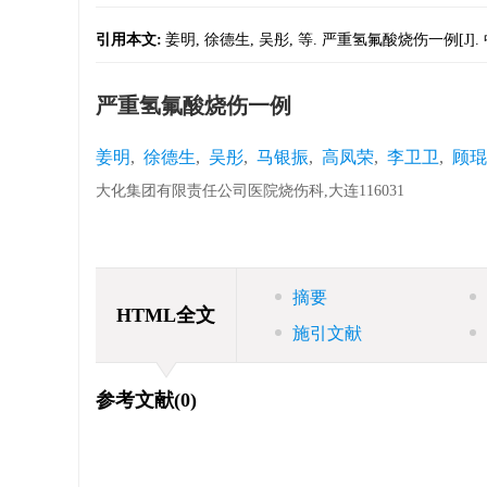
引用本文:
姜明, 徐德生, 吴彤, 等. 严重氢氟酸烧伤一例[J]. 中华烧
严重氢氟酸烧伤一例
姜明
,
徐德生
,
吴彤
,
马银振
,
高凤荣
,
李卫卫
,
顾琨
大化集团有限责任公司医院烧伤科,大连116031
摘要
HTML全文
施引文献
参考文献
(0)