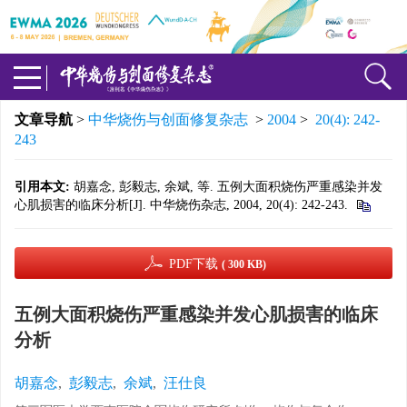
文章导航
>
中华烧伤与创面修复杂志
>
2004
>
20(4): 242-
243
引用本文:
胡嘉念, 彭毅志, 余斌, 等. 五例大面积烧伤严重感染并发
心肌损害的临床分析[J]. 中华烧伤杂志, 2004, 20(4): 242-243.
PDF下载
( 300 KB)
五例大面积烧伤严重感染并发心肌损害的临床
分析
胡嘉念
,
彭毅志
,
余斌
,
汪仕良