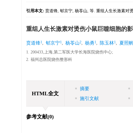
引用本文:
贲道锋, 郇京宁, 杨苓山, 等. 重组人生长激素对烫伤小鼠
重组人生长激素对烫伤小鼠巨噬细胞的影
1
1
2
1
1
贲道锋
,
郇京宁
,
杨苓山
,
杨勇
,
陈玉林
,
夏照
1. 200433,上海,第二军医大学长海医院烧伤中心;
2. 福州总医院烧伤整形科
摘要
HTML全文
施引文献
参考文献
(0)