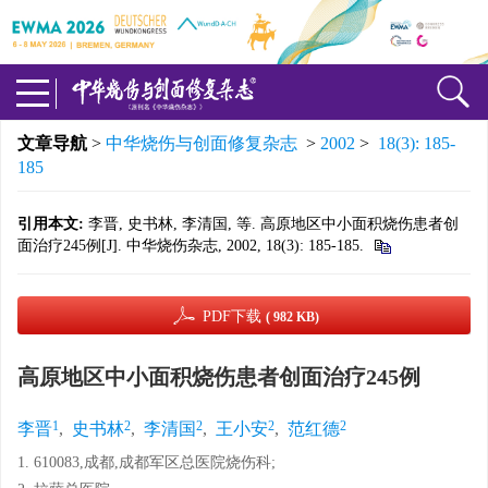
文章导航
>
中华烧伤与创面修复杂志
>
2002
>
18(3): 185-
185
引用本文:
李晋, 史书林, 李清国, 等. 高原地区中小面积烧伤患者创
面治疗245例[J]. 中华烧伤杂志, 2002, 18(3): 185-185.
PDF下载
( 982 KB)
高原地区中小面积烧伤患者创面治疗245例
1
2
2
2
2
李晋
,
史书林
,
李清国
,
王小安
,
范红德
1. 610083,成都,成都军区总医院烧伤科;