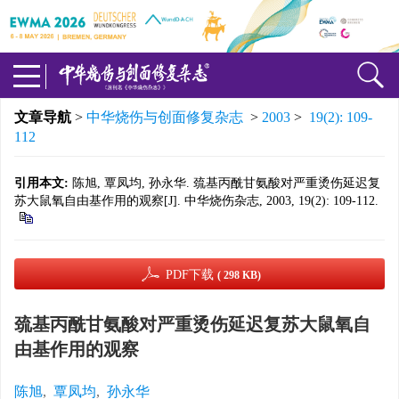
文章导航
>
中华烧伤与创面修复杂志
>
2003
>
19(2): 109-
112
引用本文:
陈旭, 覃凤均, 孙永华. 巯基丙酰甘氨酸对严重烫伤延迟复
苏大鼠氧自由基作用的观察[J]. 中华烧伤杂志, 2003, 19(2): 109-112.
PDF下载
( 298 KB)
巯基丙酰甘氨酸对严重烫伤延迟复苏大鼠氧自
由基作用的观察
陈旭
,
覃凤均
,
孙永华