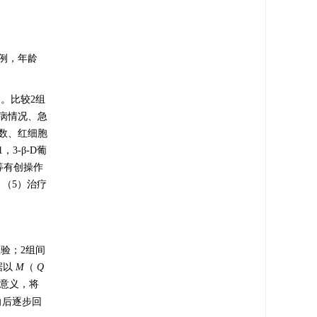
7例，年龄
。比较2组
病情况、急
计数、红细胞
3-β-D葡
等有创操作
；（5）治疗
验；2组间
据以
M
（
Q
意义，将
向后逐步回