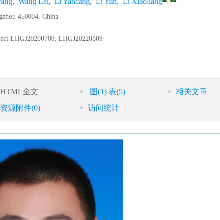
,
yang
,
Wang Lei
,
Li Yancang
,
Li Yun
,
Li Xiaoliang
ngzhou 450004, China
ect
LHGJ20200700, LHGJ20220809
HTML全文
图
(1)
表
(5)
相关文章
资源附件
(0)
访问统计