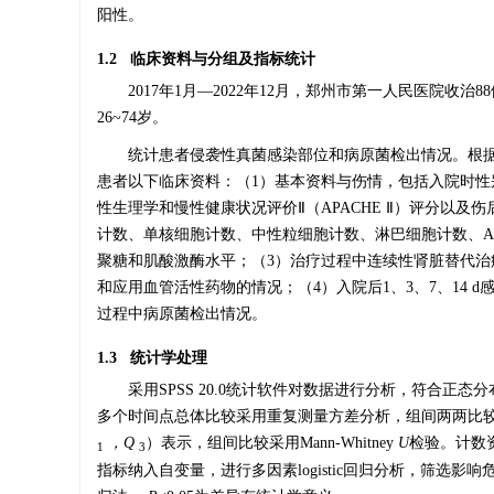
阳性。
1.2 临床资料与分组及指标统计
2017年1月—2022年12月，郑州市第一人民医院收
26~74岁。
统计患者侵袭性真菌感染部位和病原菌检出情况。根据入
患者以下临床资料：（1）基本资料与伤情，包括入院时
性生理学和慢性健康状况评价Ⅱ（APACHE Ⅱ）评分以及
计数、单核细胞计数、中性粒细胞计数、淋巴细胞计数、ALT
聚糖和肌酸激酶水平；（3）治疗过程中连续性肾脏替代治
和应用血管活性药物的情况；（4）入院后1、3、7、14 d感
过程中病原菌检出情况。
1.3 统计学处理
采用SPSS 20.0统计软件对数据进行分析，符合正
多个时间点总体比较采用重复测量方差分析，组间两两比
，Q
）表示，组间比较采用Mann-Whitney
U
检验。计数
1
3
指标纳入自变量，进行多因素logistic回归分析，筛