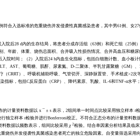
治88例符合入选标准的危重烧伤并发侵袭性真菌感染患者，其中男61例、女2
院后28 d内的生存结局，将患者分成存活组（63例）和死亡组（25例）
性别、年龄、体重、烧伤总面积、合并吸入性损伤情况、合并高血压和糖尿
伤后入院时间；（2）入院后24 h内血生化指标，包括白细胞计数、血小板
、AST、葡萄糖、肌酐、尿素氮、D-二聚体、半乳甘露聚糖（GM）、1，
疗（CRRT）、呼吸机辅助呼吸、气管切开、深静脉置管、手术植皮>2次
染指标，包括C反应蛋白（CRP）、降钙素原、乳酸、IL-6和TNF-α水平
态分布的计量资料数据以
x
¯
±
s
表示，2组间单一时间点比较采用独立样本
t
检
较行独立样本
t
检验并进行Bonferroni校正。不符合正态分布的计量资料数
2
资料数据以频数表示，组间比较采用
χ
检验。结合单因素分析结果及临床
选影响危重烧伤并发侵袭性真菌感染患者死亡的独立危险因素。自变量筛选采用