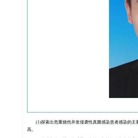
(1)探索出危重烧伤并发侵袭性真菌感染患者感染的
高。