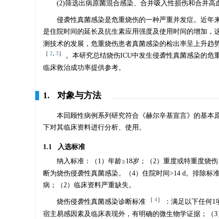
(2)筛选出病原菌混合感染、合并吸入性损伤和合并
侵袭性真菌感染是危重烧伤的一种严重并发症。近年来
是住院时间的延长及抗生素应用强度及使用时间的增加，
测技术的发展，危重烧伤患者真菌感染的检出率呈上升趋势
［
2
,
3
］
。本研究总结烧伤ICU中发生侵袭性真菌感染的
临床救治成功率提供参考。
1. 对象与方法
本回顾性病例系列研究符合《赫尔辛基宣言》的基本
下对其临床资料进行分析、使用。
1.1 入选标准
纳入标准：（1）年龄≥18岁；（2）重度或特重度烧
断为烧伤侵袭性真菌感染。（4）住院时间>14 d。排除
病；（2）临床资料严重缺失。
［
4
］
烧伤侵袭性真菌感染诊断标准
：满足以下任何1
宿主易感因素及临床表现外，有明确的微生物学证据；（3