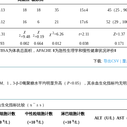
±13
18
18
35
15±4
45（25，9
±12
16
6
21
17±6
52（29，10
χ
χ
2
.31
χ
=6.26
t
=2.11
Z
=1.37
2
2
=9.48
=0.19
193
0.002
0.664
0.012
0.038
0.171
SA为体表总面积，APACHE Ⅱ为急性生理学和慢性健康状况评价Ⅱ
下载:
导出CSV
| 
M、1，3-β-D葡聚糖水平均明显升高（
P
<0.05），其余血生化指标均无
内血生化指标比较（
x
¯
±
s
）
细胞计数
中性粒细胞计数
淋巴细胞计数
ALT（U/L）
AST
9
9
9
10
/L）
（×10
/L）
（×10
/L）