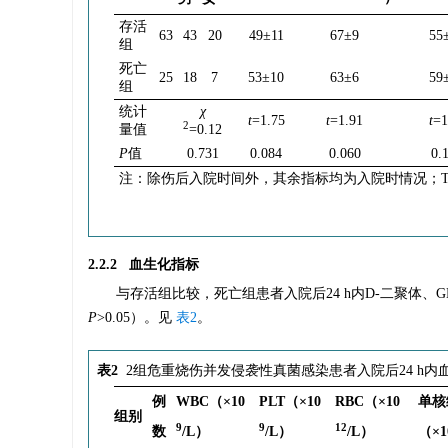
存活
63
43
20
49±11
67±9
55
组
死亡
25
18
7
53±10
63±6
59
组
统计
χ
t
=1.75
t
=1.91
t
=1
2
量值
=0.12
P
值
0.731
0.084
0.060
0.
注：除伤后入院时间外，其余指标均为入院时情况；TB
2.2.2 血生化指标
与存活组比较，死亡组患者入院后24 h内D-二聚体、G
P
>0.05）。见
表2
。
表2
2组危重烧伤并发侵袭性真菌感染患者入院后24 h
例
WBC（×10
PLT（×10
RBC（×10
单核
组别
9
9
12
数
/L）
/L）
/L）
（×