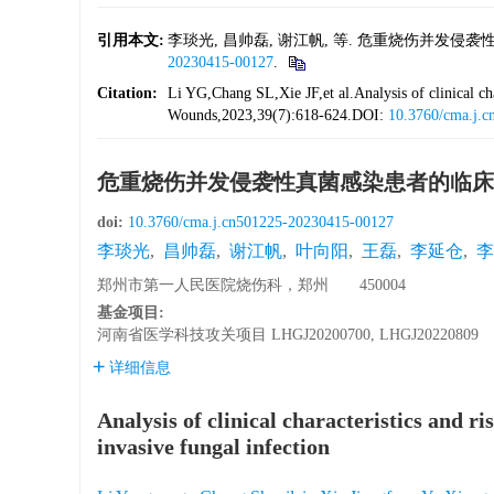
引用本文:
李琰光, 昌帅磊, 谢江帆, 等. 危重烧伤并发侵袭性真菌
20230415-00127
.
Citation:
Li YG,Chang SL,Xie JF,et al.Analysis of clinical char
Wounds,2023,39(7):618-624.DOI:
10.3760/cma.j.
危重烧伤并发侵袭性真菌感染患者的临床
doi:
10.3760/cma.j.cn501225-20230415-00127
李琰光
,
昌帅磊
,
谢江帆
,
叶向阳
,
王磊
,
李延仓
,
李
郑州市第一人民医院烧伤科，郑州 450004
基金项目:
河南省医学科技攻关项目
LHGJ20200700, LHGJ20220809
详细信息
Analysis of clinical characteristics and ri
invasive fungal infection