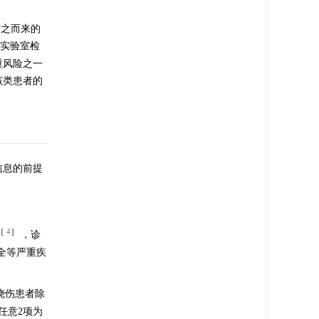
随之而来的
实验室检
重风险之一
该类患者的
信息的前提
［
4
］
，诊
全等严重疾
烧伤患者除
任意2项为