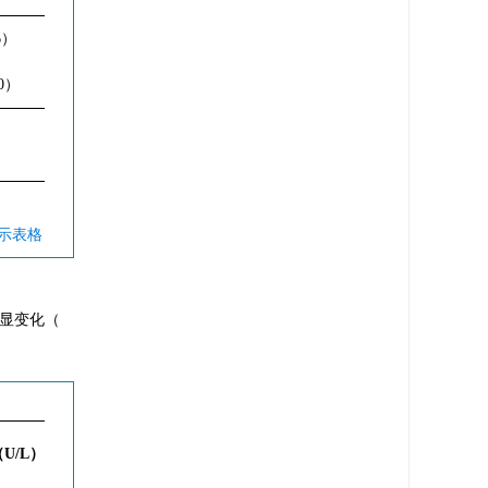
6）
0）
显示表格
明显变化（
（U/L）