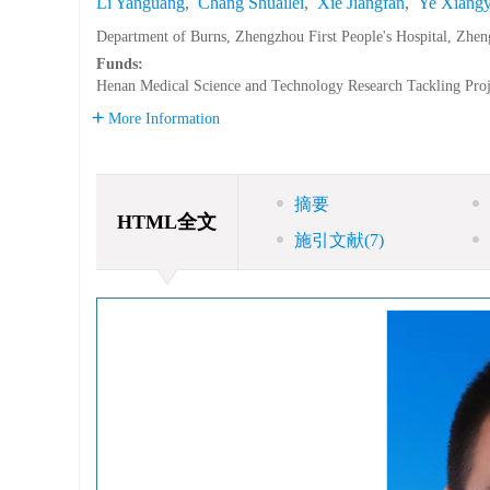
Li Yanguang
,
Chang Shuailei
,
Xie Jiangfan
,
Ye Xiang
Department of Burns, Zhengzhou First People's Hospital, Zhe
Funds:
Henan Medical Science and Technology Research Tackling Proj
More Information
摘要
HTML全文
施引文献
(7)