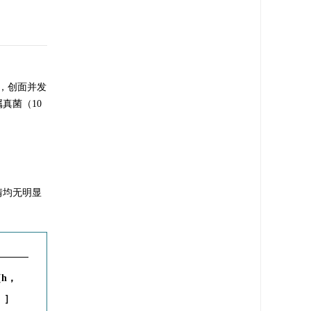
例，创面并发
真菌（10
情均无明显
h，
）］