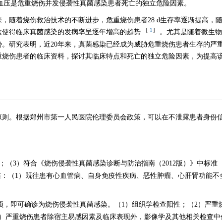
高血压是危重烧伤并发侵袭性真菌感染患者死亡的独立危险因素。
，随着烧伤救治技术的不断进步，危重烧伤患者28 d生存率逐渐提高，
［
1
］
这使得临床真菌感染的发病率呈逐年增高的趋势
。尤其是随着微生物
。研究表明，近20年来，真菌感染已经成为威胁危重烧伤患者生存的严
危重烧伤患者的临床资料，探讨其临床特点和死亡的独立危险因素，为提高
原则。根据郑州市第一人民医院伦理委员会政策，可以在不泄露患者身份
伤；（3）符合《烧伤侵袭性真菌感染诊断与防治指南（2012版）》中标准
标准：（1）既往患有心血管病、自身免疫性疾病、恶性肿瘤、心肝肾功能不
项，即可确诊为烧伤侵袭性真菌感染。（1）组织学检查阳性；（2）严重
）严重烧伤患者除宿主易感因素及临床表现外，影像学及其他相关检查中