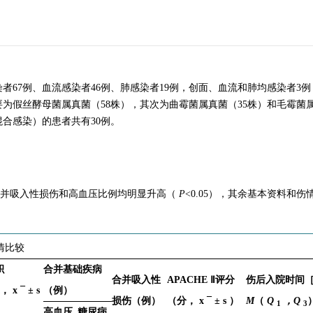
67例、血流感染者46例、肺感染者19例，创面、血流和肺均感染者3
要为假丝酵母菌属真菌（58株），其次为曲霉菌属真菌（35株）和毛霉菌属
合感染）的患者共有30例。
、合并吸入性损伤和高血压比例均明显升高（
P
<0.05），其余基本资料和伤
情比较
积
合并基础疾病
合并吸入性
APACHE Ⅱ评分
伤后入院时间［
A，
x
¯
±
s
（例）
损伤（例）
（分，
x
¯
±
s
）
M
（
Q
，Q
1
3
高血压
糖尿病