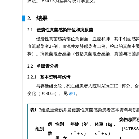
归法。
P
<0.05为差异有统计学意义。
2. 结果
2.1 侵袭性真菌感染部位和病原菌
侵袭性真菌感染部位为创面、血流和肺，其中创面感染者
血流感染者27例，血流并发肺感染者11例。检出的真菌主
株）。病原菌混合感染（包括真菌混合感染、真菌与细菌混
2.2 单因素分析
2.2.1 基本资料与伤情
与存活组比较，死亡组患者入院时APACHE Ⅱ评分
变化（
P
>0.05）。见
表1
。
表1
2组危重烧伤并发侵袭性真菌感染患者基本资料与伤
烧伤总面
例
性别
年龄（岁，
体重（kg，
组别
（%TBS
数
x
¯
±
s
）
x
¯
±
s
）
）
男
女