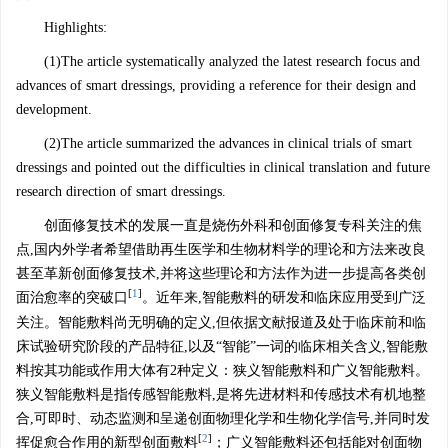
Highlights:
(1)The article systematically analyzed the latest research focus and
advances of smart dressings, providing a reference for their design and
development.
(2)The article summarized the advances in clinical trials of smart
dressings and pointed out the difficulties in clinical translation and future
research direction of smart dressings.
创面修复技术的发展一直是烧伤外科和创面修复专科关注的焦
点,国内外学者希望借助再生医学和生物材料学的理论和方法来改良
甚至革新创面修复技术,并将这些理论和方法作为进一步提高各类创
[
1
]
面治愈率的突破口
。近年来,智能敷料的研发和临床应用受到广泛
关注。智能敷料尚无明确的定义,但依据文献报道及处于临床前和临
床试验研究阶段的产品特征,以及“智能”一词的临床相关含义,智能敷
料按其功能或作用大体有2种定义：狭义智能敷料和广义智能敷料。
狭义智能敷料是指传感智能敷料,是将先进材料和传感技术有机地整
合,可即时、动态监测和呈递创面物理化学和生物化学信号,并同时发
[
2
]
挥促愈合作用的新型创面敷料
；广义智能敷料还包括能对创面物