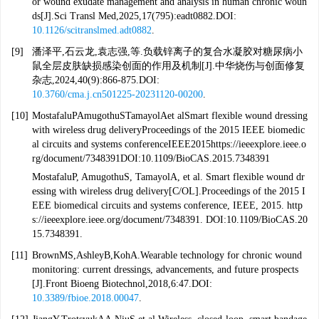
or wound exudate management and analysis in human chronic woun
ds[J].Sci Transl Med,2025,17(795):eadt0882.DOI:
10.1126/scitranslmed.adt0882
.
[9]
潘泽平,石云龙,袁志强,等.负载锌离子的复合水凝胶对糖尿病小
鼠全层皮肤缺损感染创面的作用及机制[J].中华烧伤与创面修复
杂志,2024,40(9):866-875.DOI:
10.3760/cma.j.cn501225-20231120-00200
.
[10]
Mostafalu
P
Amugothu
S
Tamayol
A
et al
Smart flexible wound dressing
with wireless drug delivery
Proceedings of the 2015 IEEE biomedic
al circuits and systems conference
IEEE
2015
https://ieeexplore.ieee.o
rg/document/7348391
DOI:
10.1109/BioCAS.2015.7348391
MostafaluP, AmugothuS, TamayolA, et al. Smart flexible wound dr
essing with wireless drug delivery[C/OL].Proceedings of the 2015 I
EEE biomedical circuits and systems conference, IEEE, 2015. http
s://ieeexplore.ieee.org/document/7348391. DOI:10.1109/BioCAS.20
15.7348391.
[11]
BrownMS,AshleyB,KohA.Wearable technology for chronic wound
monitoring: current dressings, advancements, and future prospects
[J].Front Bioeng Biotechnol,2018,6:47.DOI:
10.3389/fbioe.2018.00047
.