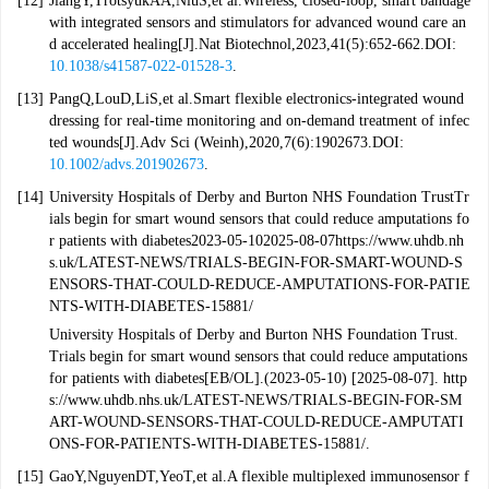
[12]
JiangY,TrotsyukAA,NiuS,et al.Wireless, closed-loop, smart bandage
with integrated sensors and stimulators for advanced wound care an
d accelerated healing[J].Nat Biotechnol,2023,41(5):652-662.DOI:
10.1038/s41587-022-01528-3
.
[13]
PangQ,LouD,LiS,et al.Smart flexible electronics-integrated wound
dressing for real-time monitoring and on-demand treatment of infec
ted wounds[J].Adv Sci (Weinh),2020,7(6):1902673.DOI:
10.1002/advs.201902673
.
[14]
University Hospitals of Derby and Burton NHS Foundation Trust
Tr
ials begin for smart wound sensors that could reduce amputations fo
r patients with diabetes
2023-05-10
2025-08-07
https://www.uhdb.nh
s.uk/LATEST-NEWS/TRIALS-BEGIN-FOR-SMART-WOUND-S
ENSORS-THAT-COULD-REDUCE-AMPUTATIONS-FOR-PATIE
NTS-WITH-DIABETES-15881/
University Hospitals of Derby and Burton NHS Foundation Trust.
Trials begin for smart wound sensors that could reduce amputations
for patients with diabetes[EB/OL].(2023-05-10) [2025-08-07]. http
s://www.uhdb.nhs.uk/LATEST-NEWS/TRIALS-BEGIN-FOR-SM
ART-WOUND-SENSORS-THAT-COULD-REDUCE-AMPUTATI
ONS-FOR-PATIENTS-WITH-DIABETES-15881/.
[15]
GaoY,NguyenDT,YeoT,et al.A flexible multiplexed immunosensor f