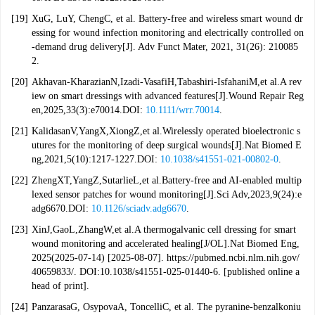
[19]
XuG, LuY, ChengC, et al. Battery-free and wireless smart wound dr
essing for wound infection monitoring and electrically controlled on
-demand drug delivery[J]. Adv Funct Mater, 2021, 31(26): 210085
2.
[20]
Akhavan-KharazianN,Izadi-VasafiH,Tabashiri-IsfahaniM,et al.A rev
iew on smart dressings with advanced features[J].Wound Repair Reg
en,2025,33(3):e70014.DOI:
10.1111/wrr.70014
.
[21]
KalidasanV,YangX,XiongZ,et al.Wirelessly operated bioelectronic s
utures for the monitoring of deep surgical wounds[J].Nat Biomed E
ng,2021,5(10):1217-1227.DOI:
10.1038/s41551-021-00802-0
.
[22]
ZhengXT,YangZ,SutarlieL,et al.Battery-free and AI-enabled multip
lexed sensor patches for wound monitoring[J].Sci Adv,2023,9(24):e
adg6670.DOI:
10.1126/sciadv.adg6670
.
[23]
XinJ,GaoL,ZhangW,et al.A thermogalvanic cell dressing for smart
wound monitoring and accelerated healing[J/OL].Nat Biomed Eng,
2025(2025-07-14) [2025-08-07]. https://pubmed.ncbi.nlm.nih.gov/
40659833/. DOI:10.1038/s41551-025-01440-6. [published online a
head of print].
[24]
PanzarasaG, OsypovaA, ToncelliC, et al. The pyranine-benzalkoniu