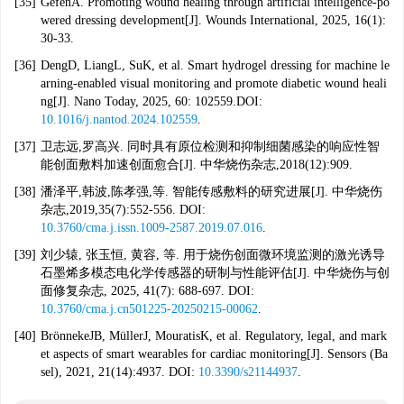
[35]
GefenA. Promoting wound healing through artificial intelligence-po
wered dressing development[J]. Wounds International, 2025, 16(1):
30-33.
[36]
DengD, LiangL, SuK, et al. Smart hydrogel dressing for machine le
arning-enabled visual monitoring and promote diabetic wound heali
ng[J]. Nano Today, 2025, 60: 102559.DOI:
10.1016/j.nantod.2024.102559
.
[37]
卫志远,罗高兴. 同时具有原位检测和抑制细菌感染的响应性智
能创面敷料加速创面愈合[J]. 中华烧伤杂志,2018(12):909.
[38]
潘泽平,韩波,陈孝强,等. 智能传感敷料的研究进展[J]. 中华烧伤
杂志,2019,35(7):552-556. DOI:
10.3760/cma.j.issn.1009-2587.2019.07.016
.
[39]
刘少辕, 张玉恒, 黄容, 等. 用于烧伤创面微环境监测的激光诱导
石墨烯多模态电化学传感器的研制与性能评估[J]. 中华烧伤与创
面修复杂志, 2025, 41(7): 688-697. DOI:
10.3760/cma.j.cn501225-20250215-00062
.
[40]
BrönnekeJB, MüllerJ, MouratisK, et al. Regulatory, legal, and mark
et aspects of smart wearables for cardiac monitoring[J]. Sensors (Ba
sel), 2021, 21(14):4937. DOI:
10.3390/s21144937
.