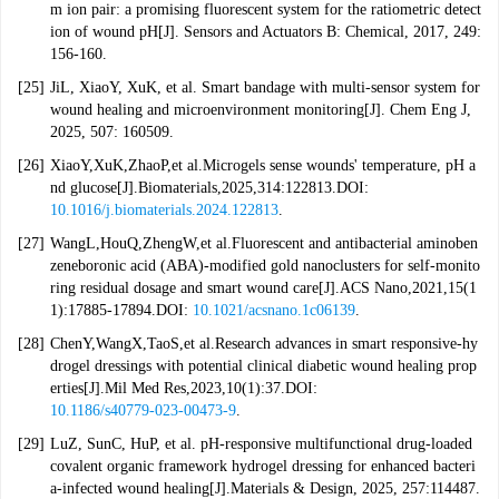
m ion pair: a promising fluorescent system for the ratiometric detect
ion of wound pH[J]. Sensors and Actuators B: Chemical, 2017, 249:
156-160.
[25]
JiL, XiaoY, XuK, et al. Smart bandage with multi-sensor system for
wound healing and microenvironment monitoring[J]. Chem Eng J,
2025, 507: 160509.
[26]
XiaoY,XuK,ZhaoP,et al.Microgels sense wounds' temperature, pH a
nd glucose[J].Biomaterials,2025,314:122813.DOI:
10.1016/j.biomaterials.2024.122813
.
[27]
WangL,HouQ,ZhengW,et al.Fluorescent and antibacterial aminoben
zeneboronic acid (ABA)-modified gold nanoclusters for self-monito
ring residual dosage and smart wound care[J].ACS Nano,2021,15(1
1):17885-17894.DOI:
10.1021/acsnano.1c06139
.
[28]
ChenY,WangX,TaoS,et al.Research advances in smart responsive-hy
drogel dressings with potential clinical diabetic wound healing prop
erties[J].Mil Med Res,2023,10(1):37.DOI:
10.1186/s40779-023-00473-9
.
[29]
LuZ, SunC, HuP, et al. pH-responsive multifunctional drug-loaded
covalent organic framework hydrogel dressing for enhanced bacteri
a-infected wound healing[J].Materials & Design, 2025, 257:114487.