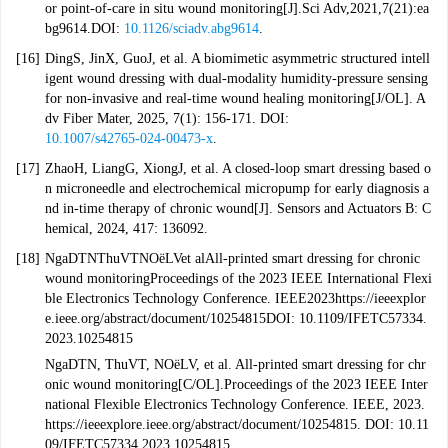
or point-of-care in situ wound monitoring[J].Sci Adv,2021,7(21):ea
bg9614.DOI:
10.1126/sciadv.abg9614
.
[16]
DingS, JinX, GuoJ, et al. A biomimetic asymmetric structured intell
igent wound dressing with dual-modality humidity-pressure sensing
for non-invasive and real-time wound healing monitoring[J/OL]. A
dv Fiber Mater, 2025, 7(1): 156-171. DOI:
10.1007/s42765-024-00473-x
.
[17]
ZhaoH, LiangG, XiongJ, et al. A closed-loop smart dressing based o
n microneedle and electrochemical micropump for early diagnosis a
nd in-time therapy of chronic wound[J]. Sensors and Actuators B: C
hemical, 2024, 417: 136092.
[18]
Nga
DTN
Thu
VT
NOëL
V
et al
All-printed smart dressing for chronic
wound monitoring
Proceedings of the 2023 IEEE International Flexi
ble Electronics Technology Conference. IEEE
2023
https://ieeexplor
e.ieee.org/abstract/document/10254815
DOI:
10.1109/IFETC57334.
2023.10254815
NgaDTN, ThuVT, NOëLV, et al. All-printed smart dressing for chr
onic wound monitoring[C/OL].Proceedings of the 2023 IEEE Inter
national Flexible Electronics Technology Conference. IEEE, 2023.
https://ieeexplore.ieee.org/abstract/document/10254815. DOI: 10.11
09/IFETC57334.2023.10254815.