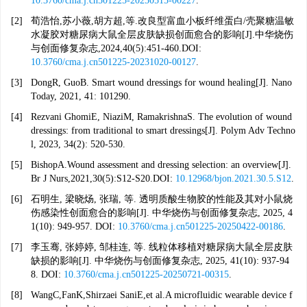
10.3760/cma.j.cn501225-20250515-00227
.
[2]
荀浩怡,苏小薇,胡方超,等.改良型富血小板纤维蛋白/壳聚糖温敏
水凝胶对糖尿病大鼠全层皮肤缺损创面愈合的影响[J].中华烧伤
与创面修复杂志,2024,40(5):451-460.DOI:
10.3760/cma.j.cn501225-20231020-00127
.
[3]
DongR, GuoB. Smart wound dressings for wound healing[J]. Nano
Today, 2021, 41: 101290.
[4]
Rezvani GhomiE, NiaziM, RamakrishnaS. The evolution of wound
dressings: from traditional to smart dressings[J]. Polym Adv Techno
l, 2023, 34(2): 520-530.
[5]
BishopA.Wound assessment and dressing selection: an overview[J].
Br J Nurs,2021,30(5):S12-S20.DOI:
10.12968/bjon.2021.30.5.S12
.
[6]
石明生, 梁晓炀, 张瑞, 等. 透明质酸生物胶的性能及其对小鼠烧
伤感染性创面愈合的影响[J]. 中华烧伤与创面修复杂志, 2025, 4
1(10): 949-957. DOI:
10.3760/cma.j.cn501225-20250422-00186
.
[7]
李玉骞, 张婷婷, 邹桂连, 等. 线粒体移植对糖尿病大鼠全层皮肤
缺损的影响[J]. 中华烧伤与创面修复杂志, 2025, 41(10): 937-94
8. DOI:
10.3760/cma.j.cn501225-20250721-00315
.
[8]
WangC,FanK,Shirzaei SaniE,et al.A microfluidic wearable device f