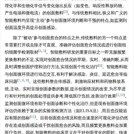
理化学和生物化学信号变化做出反应（如变色、响应性释放药物、
[
3
]
产生电场和微电流）的创面敷料
。与传统敷料相比,狭义和广义的
智能敷料均呈现“主动”参与创面微环境判断和干预的特点,如监测到
创面温度升高提示创面感染。
除了“被动”参与创面愈合的特点之外,传统敷料的另一个特点是
常需要打开或去除才可直观、准确评估创面愈合情况或进行创面组
[
4
,
5
]
织细菌学检测取材
。智能敷料研发的重要目标之一即克服频繁
更换敷料的不足,实现对创面愈合情况的早期、实时、准确判断,从而
[
6
]
及时调整创面护理和治疗方法,实现创面个性化治疗
。智能敷料能
与创面微环境进行动态交互,有利于解决感染、炎症、延迟愈合等临
[
7
,
8
,
9
]
床问题
。这些敷料整合传感器、刺激响应材料和药物释放系
统,主动、实时呈报创面参数的数据,提示创面情况的改变,为尽早进
[
3
,
10
]
行有针对性的创面处理提供参考,降低医疗负担,改善治疗效果
。
监测创面微环境有助于创面诊断和个性化治疗,但是现有创面微环境
评估仍依赖于复杂的实验室检测方法（如ELISA法）,而且也仅能追
[
11
]
踪有限的指标
。目前创面愈合情况和愈合速度的可视化评估仍然
存在造成创面感染或干扰创面愈合的风险,而且频繁更换敷料会加重
医疗负担。因此,智能敷料的临床意义在于对创面变化的即时、快速