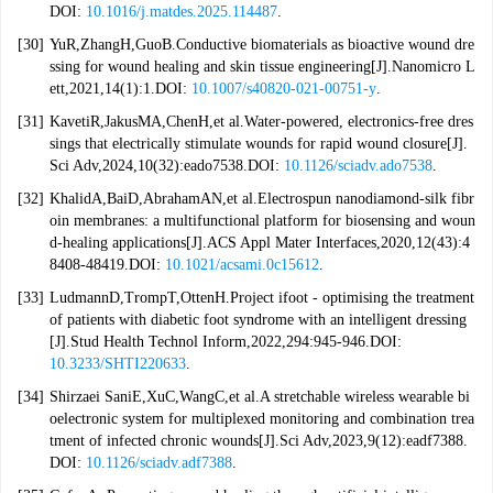
DOI:
10.1016/j.matdes.2025.114487
.
[30]
YuR,ZhangH,GuoB.Conductive biomaterials as bioactive wound dre
ssing for wound healing and skin tissue engineering[J].Nanomicro L
ett,2021,14(1):1.DOI:
10.1007/s40820-021-00751-y
.
[31]
KavetiR,JakusMA,ChenH,et al.Water-powered, electronics-free dres
sings that electrically stimulate wounds for rapid wound closure[J].
Sci Adv,2024,10(32):eado7538.DOI:
10.1126/sciadv.ado7538
.
[32]
KhalidA,BaiD,AbrahamAN,et al.Electrospun nanodiamond-silk fibr
oin membranes: a multifunctional platform for biosensing and woun
d-healing applications[J].ACS Appl Mater Interfaces,2020,12(43):4
8408-48419.DOI:
10.1021/acsami.0c15612
.
[33]
LudmannD,TrompT,OttenH.Project ifoot - optimising the treatment
of patients with diabetic foot syndrome with an intelligent dressing
[J].Stud Health Technol Inform,2022,294:945-946.DOI:
10.3233/SHTI220633
.
[34]
Shirzaei SaniE,XuC,WangC,et al.A stretchable wireless wearable bi
oelectronic system for multiplexed monitoring and combination trea
tment of infected chronic wounds[J].Sci Adv,2023,9(12):eadf7388.
DOI:
10.1126/sciadv.adf7388
.