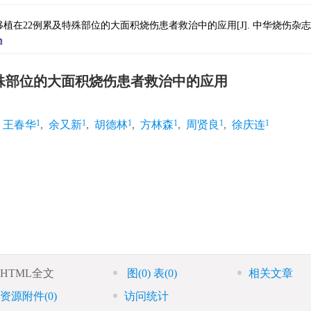
植在22例累及特殊部位的大面积烧伤患者救治中的应用[J]. 中华烧伤杂志, 2016, 3
特殊部位的大面积烧伤患者救治中的应用
1
1
1
1
1
1
王春华
,
余又新
,
胡德林
,
方林森
,
周贤良
,
徐庆连
HTML全文
图
(0)
表
(0)
相关文章
资源附件
(0)
访问统计