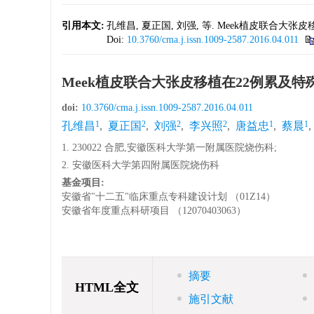
引用本文:
孔维昌, 夏正国, 刘强, 等. Meek植皮联合大张皮移
Doi:
10.3760/cma.j.issn.1009-2587.2016.04.011
Meek植皮联合大张皮移植在22例累及
doi:
10.3760/cma.j.issn.1009-2587.2016.04.011
1
2
2
2
1
1
孔维昌
,
夏正国
,
刘强
,
李兴照
,
唐益忠
,
蔡晨
,
1. 230022 合肥,安徽医科大学第一附属医院烧伤科;
2. 安徽医科大学第四附属医院烧伤科
基金项目:
安徽省"十二五"临床重点专科建设计划 （01Z14）
安徽省年度重点科研项目 （12070403063）
摘要
HTML全文
施引文献