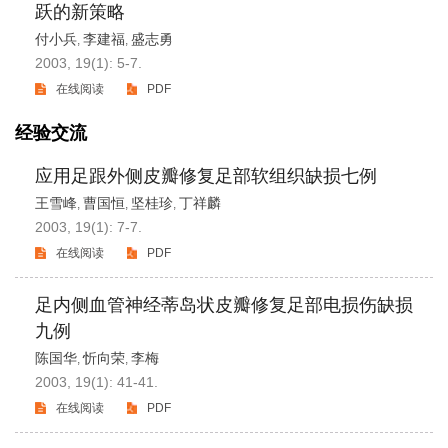
跃的新策略
付小兵
李建福
盛志勇
,
,
2003, 19(1): 5-7.
在线阅读
PDF
经验交流
应用足跟外侧皮瓣修复足部软组织缺损七例
王雪峰
曹国恒
坚桂珍
丁祥麟
,
,
,
2003, 19(1): 7-7.
在线阅读
PDF
足内侧血管神经蒂岛状皮瓣修复足部电损伤缺损
九例
陈国华
忻向荣
李梅
,
,
2003, 19(1): 41-41.
在线阅读
PDF