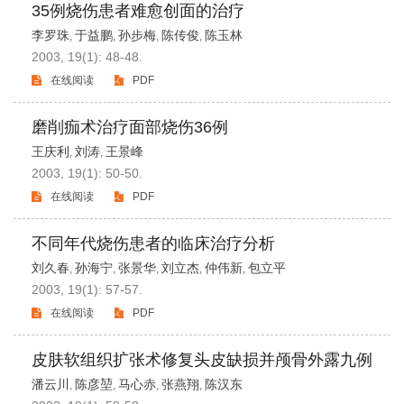
35例烧伤患者难愈创面的治疗
李罗珠
于益鹏
孙步梅
陈传俊
陈玉林
,
,
,
,
2003, 19(1): 48-48.
在线阅读
PDF
磨削痂术治疗面部烧伤36例
王庆利
刘涛
王景峰
,
,
2003, 19(1): 50-50.
在线阅读
PDF
不同年代烧伤患者的临床治疗分析
刘久春
孙海宁
张景华
刘立杰
仲伟新
包立平
,
,
,
,
,
2003, 19(1): 57-57.
在线阅读
PDF
皮肤软组织扩张术修复头皮缺损并颅骨外露九例
潘云川
陈彦堃
马心赤
张燕翔
陈汉东
,
,
,
,