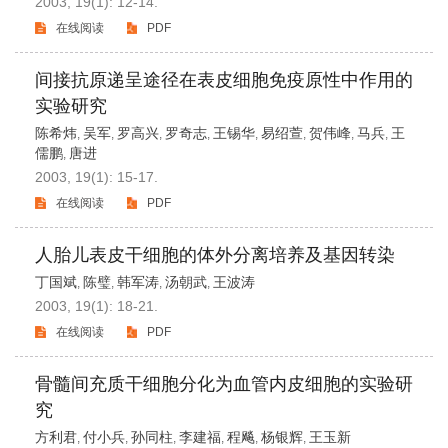
2003, 19(1): 12-14.
在线阅读
PDF
间接抗原递呈途径在表皮细胞免疫原性中作用的
实验研究
陈希炜
吴军
罗高兴
罗奇志
王锡华
易绍萱
贺伟峰
马兵
王
,
,
,
,
,
,
,
,
儒鹏
唐进
,
2003, 19(1): 15-17.
在线阅读
PDF
人胎儿表皮干细胞的体外分离培养及基因转染
丁国斌
陈璧
韩军涛
汤朝武
王波涛
,
,
,
,
2003, 19(1): 18-21.
在线阅读
PDF
骨髓间充质干细胞分化为血管内皮细胞的实验研
究
方利君
付小兵
孙同柱
李建福
程飚
杨银辉
王玉新
,
,
,
,
,
,