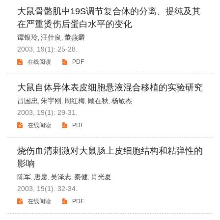
大鼠骨骼肌中19S调节复合体的分离、提纯及其
在严重烫伤后蛋白水平的变化
谭银玲
汪仕良
董燕麟
,
,
2003, 19(1): 25-28.
在线阅读
PDF
大鼠自体异体表皮细胞悬液混合移植的实验研究
吕国忠
朱宇刚
周红梅
顾在秋
杨敏杰
,
,
,
,
2003, 19(1): 29-31.
在线阅读
PDF
烧伤血清刺激对大鼠肠上皮细胞结构和粘弹性的
影响
陈军
唐鏖
吴泽志
秦健
肖光夏
,
,
,
,
2003, 19(1): 32-34.
在线阅读
PDF