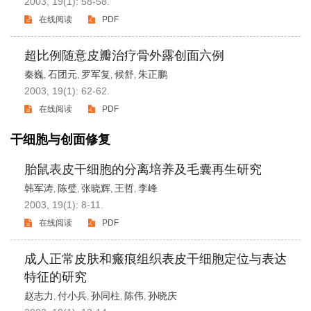
2003, 19(1): 58-58.
在线阅读
PDF
超比例随意皮瓣治疗骨外露创面六例
秦巍
石团元
罗军复
候舒
朱正鹏
,
,
,
,
2003, 19(1): 62-62.
在线阅读
PDF
干细胞与创面修复
胎鼠表皮干细胞的分离培养及毛囊再生研究
韩军涛
陈璧
张晓辉
王哲
李峰
,
,
,
,
2003, 19(1): 8-11.
在线阅读
PDF
成人正常皮肤和瘢痕组织表皮干细胞定位与表达
特征的研究
赵志力
付小兵
孙同柱
陈伟
孙晓庆
,
,
,
,