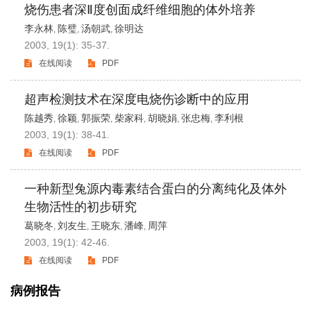
烧伤患者深Ⅱ度创面成纤维细胞的体外培养
李永林
陈璧
汤朝武
徐明达
,
,
,
2003, 19(1): 35-37.
在线阅读
PDF
超声检测技术在深度电烧伤诊断中的应用
陈越秀
徐颖
郭振荣
柴家科
胡晓娟
张忠梅
李利根
,
,
,
,
,
,
2003, 19(1): 38-41.
在线阅读
PDF
一种新型兔源内毒素结合蛋白的分离纯化及体外
生物活性的初步研究
葛晓冬
刘友生
王晓东
潘峰
周萍
,
,
,
,
2003, 19(1): 42-46.
在线阅读
PDF
病例报告