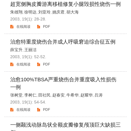
超宽侧胸皮瓣游离移植修复小腿毁损性烧伤一例
朱雄翔
徐明达
刘亚玲
姚庆君
胡大海
,
,
,
,
2003, 19(1): 28-28.
在线阅读
PDF
治愈特重度烧伤合并成人呼吸窘迫综合征五例
薛宝升
王丽洁
,
2003, 19(1): 52-52.
在线阅读
PDF
治愈100%TBSA严重烧伤合并重度吸入性损伤
一例
张树堂
李树仁
田社民
赵春安
牛希华
赵耀华
吕涛
,
,
,
,
,
,
2003, 19(1): 54-54.
在线阅读
PDF
一侧颞浅动脉岛状全额皮瓣修复颅顶巨大缺损三