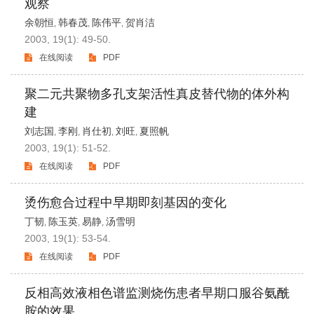
观察
余朝恒
韩春茂
陈伟平
贺肖洁
,
,
,
2003, 19(1): 49-50.
在线阅读
PDF
聚二元共聚物多孔支架活性真皮替代物的体外构
建
刘志国
李刚
肖仕初
刘旺
夏照帆
,
,
,
,
2003, 19(1): 51-52.
在线阅读
PDF
烫伤愈合过程中早期即刻基因的变化
丁韧
陈玉英
易静
汤雪明
,
,
,
2003, 19(1): 53-54.
在线阅读
PDF
反相高效液相色谱监测烧伤患者早期口服谷氨酰
胺的效果