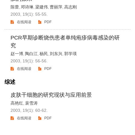
陈蕾
邓诗琳
梁建伟
曹丽萍
高志刚
,
,
,
,
2003, 19(1): 55-55.
在线阅读
PDF
PCR早期诊断烧伤患者单纯疱疹病毒感染的研
究
赵一博
陶白江
杨民
刘东兴
郭学瑛
,
,
,
,
2003, 19(1): 56-56.
在线阅读
PDF
综述
皮肤干细胞的研究现状与应用前景
高艳红
裴雪涛
,
2003, 19(1): 60-62.
在线阅读
PDF