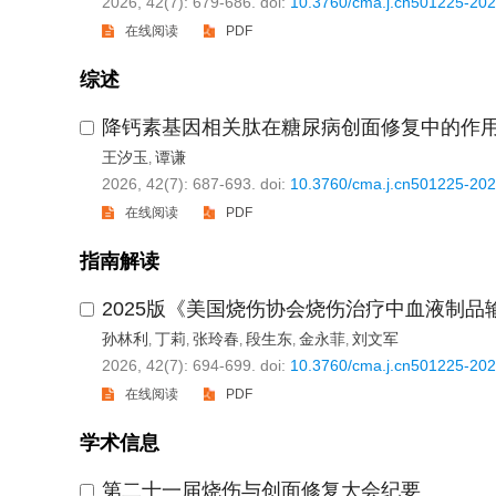
2026, 42(7): 679-686.
doi:
10.3760/cma.j.cn501225-20
在线阅读
PDF
综述
降钙素基因相关肽在糖尿病创面修复中的作
王汐玉
谭谦
,
2026, 42(7): 687-693.
doi:
10.3760/cma.j.cn501225-20
在线阅读
PDF
指南解读
2025版《美国烧伤协会烧伤治疗中血液制
孙林利
丁莉
张玲春
段生东
金永菲
刘文军
,
,
,
,
,
2026, 42(7): 694-699.
doi:
10.3760/cma.j.cn501225-20
在线阅读
PDF
学术信息
第二十一届烧伤与创面修复大会纪要