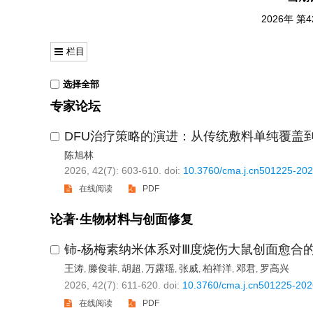
2026年 第
栏目
选择全部
专家论坛
DFU治疗策略的演进：从传统敷料单纯覆盖
陈旭林
2026, 42(7): 603-610.
doi:
10.3760/cma.j.cn501225-20
在线阅读
PDF
论著·生物材料与创面修复
铈-杨梅素纳米体系对Ⅲ度烧伤大鼠创面愈合
王涛
滕俊菲
胡超
万露瑶
张威
柏祥洋
邓君
罗高兴
,
,
,
,
,
,
,
2026, 42(7): 611-620.
doi:
10.3760/cma.j.cn501225-20
在线阅读
PDF