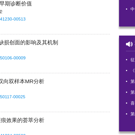
的早期诊断价值
中
荣
241230-00513
肤缺损创面的影响及其机制
250106-00009
征文
《
双向双样本MR分析
第
第
250117-00025
喜
第
瘢痕效果的荟萃分析