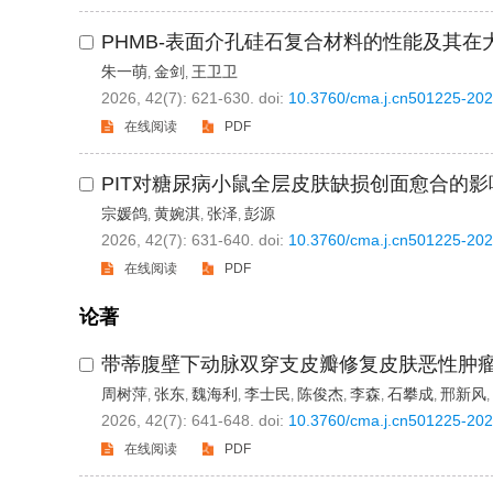
PHMB-表面介孔硅石复合材料的性能及其
朱一萌
金剑
王卫卫
,
,
2026, 42(7): 621-630.
doi:
10.3760/cma.j.cn501225-20
在线阅读
PDF
PIT对糖尿病小鼠全层皮肤缺损创面愈合的
宗媛鸽
黄婉淇
张泽
彭源
,
,
,
2026, 42(7): 631-640.
doi:
10.3760/cma.j.cn501225-20
在线阅读
PDF
论著
带蒂腹壁下动脉双穿支皮瓣修复皮肤恶性肿
周树萍
张东
魏海利
李士民
陈俊杰
李森
石攀成
邢新风
,
,
,
,
,
,
,
,
2026, 42(7): 641-648.
doi:
10.3760/cma.j.cn501225-20
在线阅读
PDF