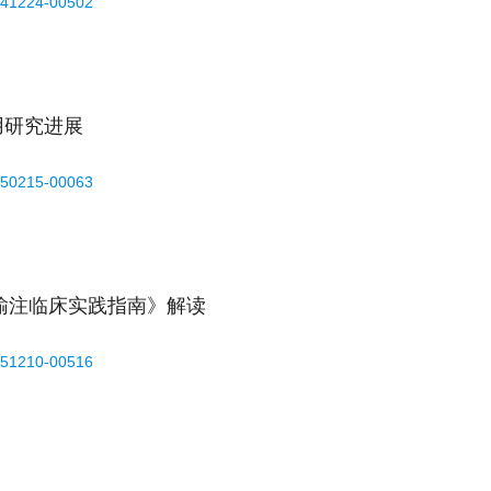
241224-00502
用研究进展
250215-00063
品输注临床实践指南》解读
251210-00516