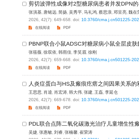
剪切波弹性成像对2型糖尿病患者并发DPN
张演基
唐铭远
简扬
吴秀平
马礼鸿
蔡思浪
邓呈亮
魏在
,
,
,
,
,
,
,
2026, 42(7): 649-658.
doi:
10.3760/cma.j.cn501225-20
在线阅读
PDF
PBNP联合小鼠ADSC对糖尿病小鼠全层皮
张筱薇
徐双依
韩雨佳
李笑眉
徐刚
,
,
,
,
2026, 42(7): 659-668.
doi:
10.3760/cma.j.cn501225-20
在线阅读
PDF
人炎症蛋白与HS及瘢痕疙瘩之间因果关系的
王思思
肖逵
肖宏涛
韩大伟
张建
王磊
李延仓
,
,
,
,
,
,
2026, 42(7): 669-678.
doi:
10.3760/cma.j.cn501225-20
在线阅读
PDF
PDL联合点阵二氧化碳激光治疗儿童增生性
吴婕
张惠敏
刘睿
张楠馨
崔荣涛
,
,
,
,