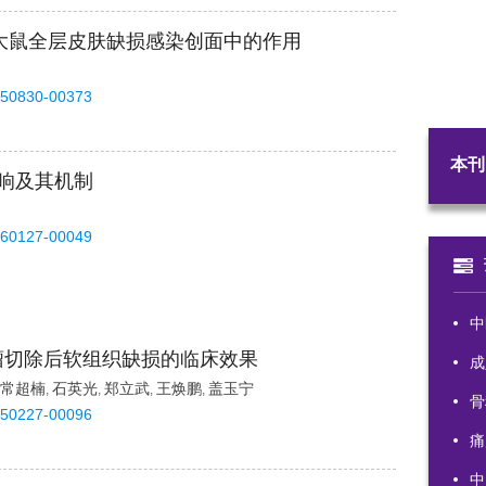
在大鼠全层皮肤缺损感染创面中的作用
250830-00373
本刊
影响及其机制
260127-00049
中
瘤切除后软组织缺损的临床效果
成
常超楠
石英光
郑立武
王焕鹏
盖玉宁
,
,
,
,
骨
250227-00096
痛
中