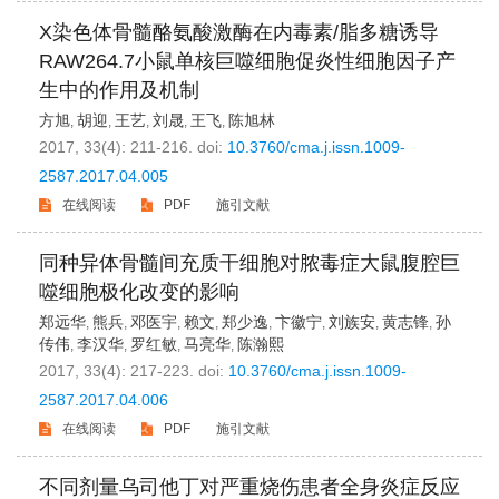
X染色体骨髓酪氨酸激酶在内毒素/脂多糖诱导
RAW264.7小鼠单核巨噬细胞促炎性细胞因子产
生中的作用及机制
方旭
胡迎
王艺
刘晟
王飞
陈旭林
,
,
,
,
,
2017, 33(4): 211-216.
doi:
10.3760/cma.j.issn.1009-
2587.2017.04.005
在线阅读
PDF
施引文献
同种异体骨髓间充质干细胞对脓毒症大鼠腹腔巨
噬细胞极化改变的影响
郑远华
熊兵
邓医宇
赖文
郑少逸
卞徽宁
刘族安
黄志锋
孙
,
,
,
,
,
,
,
,
传伟
李汉华
罗红敏
马亮华
陈瀚熙
,
,
,
,
2017, 33(4): 217-223.
doi:
10.3760/cma.j.issn.1009-
2587.2017.04.006
在线阅读
PDF
施引文献
不同剂量乌司他丁对严重烧伤患者全身炎症反应