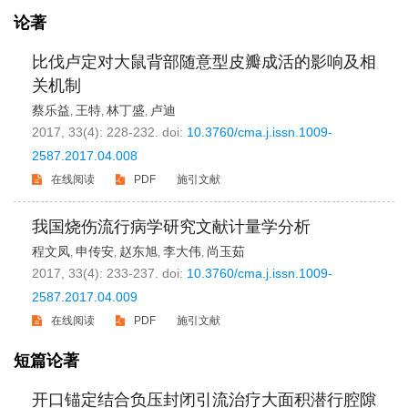
论著
比伐卢定对大鼠背部随意型皮瓣成活的影响及相
关机制
蔡乐益
王特
林丁盛
卢迪
,
,
,
2017, 33(4): 228-232.
doi:
10.3760/cma.j.issn.1009-
2587.2017.04.008
在线阅读
PDF
施引文献
我国烧伤流行病学研究文献计量学分析
程文凤
申传安
赵东旭
李大伟
尚玉茹
,
,
,
,
2017, 33(4): 233-237.
doi:
10.3760/cma.j.issn.1009-
2587.2017.04.009
在线阅读
PDF
施引文献
短篇论著
开口锚定结合负压封闭引流治疗大面积潜行腔隙