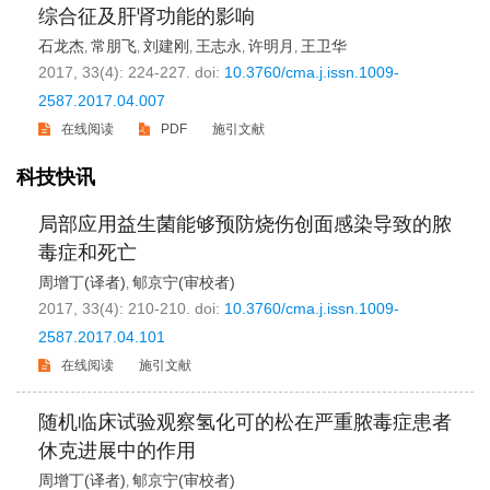
综合征及肝肾功能的影响
石龙杰
常朋飞
刘建刚
王志永
许明月
王卫华
,
,
,
,
,
2017, 33(4): 224-227.
doi:
10.3760/cma.j.issn.1009-
2587.2017.04.007
在线阅读
PDF
施引文献
科技快讯
局部应用益生菌能够预防烧伤创面感染导致的脓
毒症和死亡
周增丁(译者)
郇京宁(审校者)
,
2017, 33(4): 210-210.
doi:
10.3760/cma.j.issn.1009-
2587.2017.04.101
在线阅读
施引文献
随机临床试验观察氢化可的松在严重脓毒症患者
休克进展中的作用
周增丁(译者)
郇京宁(审校者)
,