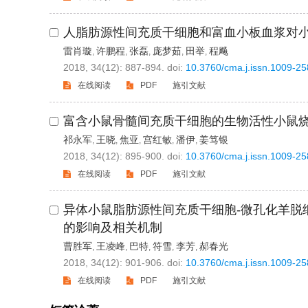
人脂肪源性间充质干细胞和富血小板血浆对
雷肖璇
许鹏程
张磊
庞梦茹
田举
程飚
,
,
,
,
,
2018, 34(12): 887-894.
doi:
10.3760/cma.j.issn.1009-2
在线阅读
PDF
施引文献
富含小鼠骨髓间充质干细胞的生物活性小鼠
祁永军
王晓
焦亚
宫红敏
潘伊
姜笃银
,
,
,
,
,
2018, 34(12): 895-900.
doi:
10.3760/cma.j.issn.1009-2
在线阅读
PDF
施引文献
异体小鼠脂肪源性间充质干细胞-微孔化羊脱
的影响及相关机制
曹胜军
王凌峰
巴特
符雪
李芳
郝春光
,
,
,
,
,
2018, 34(12): 901-906.
doi:
10.3760/cma.j.issn.1009-2
在线阅读
PDF
施引文献