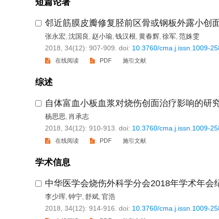
短篇论著
邻近筋膜皮瓣修复胫前区骨或钢板外露小创
张永宏
沈国良
赵小瑜
钱汉根
黄春辉
徐军
范姝雯
,
,
,
,
,
,
2018, 34(12): 907-909.
doi:
10.3760/cma.j.issn.1009-2
在线阅读
PDF
施引文献
综述
自体富血小板血浆对烧伤创面治疗影响的研
杨思思
肖承志
,
2018, 34(12): 910-913.
doi:
10.3760/cma.j.issn.1009-2
在线阅读
PDF
施引文献
学术信息
中华医学会烧伤外科学分会2018年学术年会
李少珲
钟宁
舒斌
官浩
,
,
,
2018, 34(12): 914-916.
doi:
10.3760/cma.j.issn.1009-2