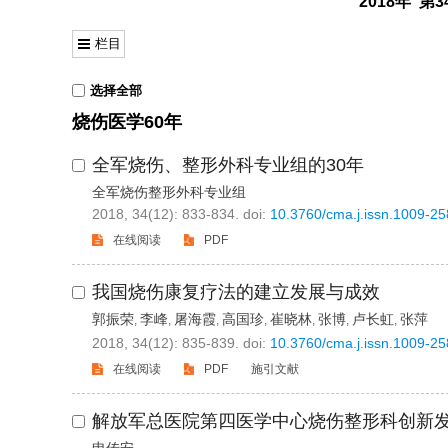
2018年 第
栏目
选择全部
烧伤医学60年
全军烧伤、整形外科专业组的30年
全军烧伤整形外科专业组
2018, 34(12): 833-834.
doi:
10.3760/cma.j.issn.1009-2
在线阅读
PDF
我国烧伤康复疗法的建立发展与成效
郭振荣
李峰
屠海霞
高国珍
崔晓林
张博
卢长虹
张萍
,
,
,
,
,
,
,
2018, 34(12): 835-839.
doi:
10.3760/cma.j.issn.1009-2
在线阅读
PDF
施引文献
解放军总医院第四医学中心烧伤整形科创新发