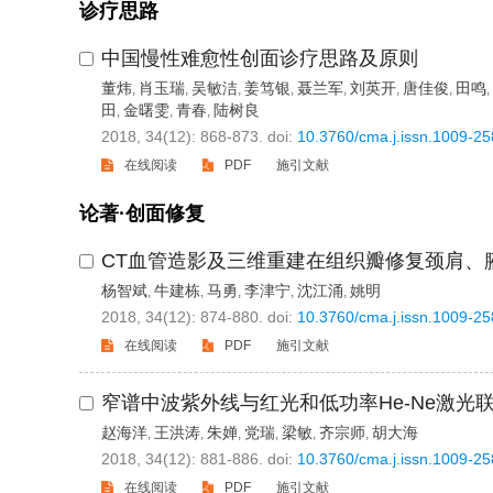
诊疗思路
中国慢性难愈性创面诊疗思路及原则
董炜
肖玉瑞
吴敏洁
姜笃银
聂兰军
刘英开
唐佳俊
田鸣
,
,
,
,
,
,
,
,
田
金曙雯
青春
陆树良
,
,
,
2018, 34(12): 868-873.
doi:
10.3760/cma.j.issn.1009-2
在线阅读
PDF
施引文献
论著·创面修复
CT血管造影及三维重建在组织瓣修复颈肩、
杨智斌
牛建栋
马勇
李津宁
沈江涌
姚明
,
,
,
,
,
2018, 34(12): 874-880.
doi:
10.3760/cma.j.issn.1009-2
在线阅读
PDF
施引文献
窄谱中波紫外线与红光和低功率He-Ne激
赵海洋
王洪涛
朱婵
党瑞
梁敏
齐宗师
胡大海
,
,
,
,
,
,
2018, 34(12): 881-886.
doi:
10.3760/cma.j.issn.1009-2
在线阅读
PDF
施引文献