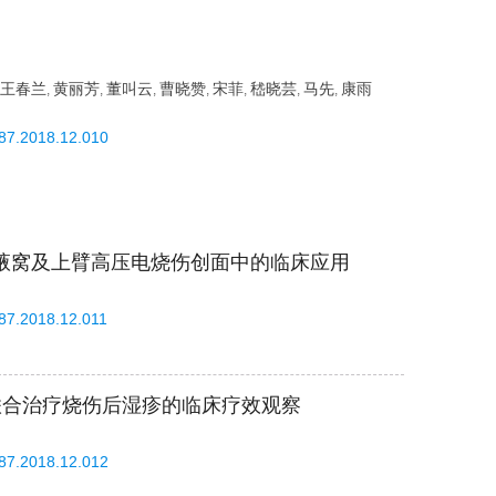
王春兰
黄丽芳
董叫云
曹晓赞
宋菲
嵇晓芸
马先
康雨
,
,
,
,
,
,
,
587.2018.12.010
腋窝及上臂高压电烧伤创面中的临床应用
587.2018.12.011
光联合治疗烧伤后湿疹的临床疗效观察
587.2018.12.012