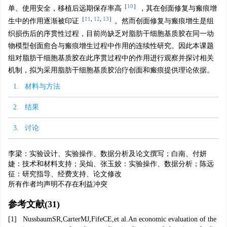
［
10
］
单、使用安全，移植后远期保存率高
，其在创面修复与瘢痕增
［
11
,
12
,
13
］
生中的作用逐渐被印证
。然而创面修复与瘢痕增生是组
织损伤后的序贯性过程，目前尚缺乏对脂肪干细胞基质胶在同一动
物模型创面愈合与瘢痕增生过程中作用的连续性研究。因此本课题
组对脂肪干细胞基质胶在此序贯过程中的作用进行观察并探讨相关
机制，拟为采用脂肪干细胞基质胶治疗创面和瘢痕提供理论依据。
1. 材料与方法
2. 结果
3. 讨论
李梁：实验设计、实验操作、数据分析及论文撰写；白南、付妍
婕：技术和材料支持；吴灿、张玉姣：实验操作、数据分析；陈远
征：研究指导、经费支持、论文修改
所有作者均声明不存在利益冲突
参考文献
(31)
[1]
NussbaumSR,CarterMJ,FifeCE,et al.An economic evaluation of the