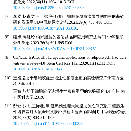
复杂志,2022,38(11):1004-1013.DOI:
10.3760/cma.j.cn501225-20220731-00330
.
[7]
李梁,杨青文,王士强,等.脂肪干细胞在糖尿病慢性创面中的基础
研究及应用[J].中国糖尿病杂志,2021,29(6):477-480.DOI:
10.3969/j.issn.1006-6187.2021.06.016
.
[8]
熊婷,冯晓玲.纳米脂肪的基础及临床应用研究进展[J].中华整形
外科杂志,2020,36(6):691-695.DOI:
10.3760/cma.j.cnZHZXWKZZ-2018-0724-00327
.
[9]
CaiY,LiJ,JiaC,et al.Therapeutic applications of adipose cell-free deri
vatives: a review[J].Stem Cell Res Ther,2020,11(1):312.DOI:
10.1186/s13287-020-01831-3
.
[10]
王婧
脂肪干细胞胶促进增生性瘢痕重塑的实验研究
广州
南方医
科大学
2019
王婧.脂肪干细胞胶促进增生性瘢痕重塑的实验研究[D].广州:南
方医科大学,2019.
[11]
郜敏,张杰,王际壮,等.低氧预处理大鼠脂肪源性间充质干细胞条
件培养基对大鼠全层皮肤缺损创面愈合的影响[J].中华烧伤杂志,
2020,36(9):803-812.DOI:
10.3760/cma.j.cn501120-20200508-00258
.