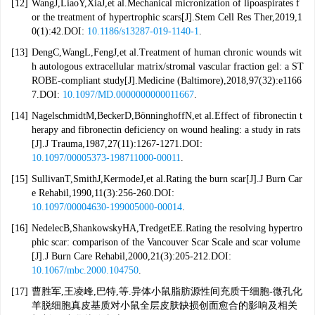
[12]
WangJ,LiaoY,XiaJ,et al.Mechanical micronization of lipoaspirates f
or the treatment of hypertrophic scars[J].Stem Cell Res Ther,2019,1
0(1):42.DOI:
10.1186/s13287-019-1140-1
.
[13]
DengC,WangL,FengJ,et al.Treatment of human chronic wounds wit
h autologous extracellular matrix/stromal vascular fraction gel: a ST
ROBE-compliant study[J].Medicine (Baltimore),2018,97(32):e1166
7.DOI:
10.1097/MD.0000000000011667
.
[14]
NagelschmidtM,BeckerD,BönninghoffN,et al.Effect of fibronectin t
herapy and fibronectin deficiency on wound healing: a study in rats
[J].J Trauma,1987,27(11):1267-1271.DOI:
10.1097/00005373-198711000-00011
.
[15]
SullivanT,SmithJ,KermodeJ,et al.Rating the burn scar[J].J Burn Car
e Rehabil,1990,11(3):256-260.DOI:
10.1097/00004630-199005000-00014
.
[16]
NedelecB,ShankowskyHA,TredgetEE.Rating the resolving hypertro
phic scar: comparison of the Vancouver Scar Scale and scar volume
[J].J Burn Care Rehabil,2000,21(3):205-212.DOI:
10.1067/mbc.2000.104750
.
[17]
曹胜军,王凌峰,巴特,等.异体小鼠脂肪源性间充质干细胞-微孔化
羊脱细胞真皮基质对小鼠全层皮肤缺损创面愈合的影响及相关