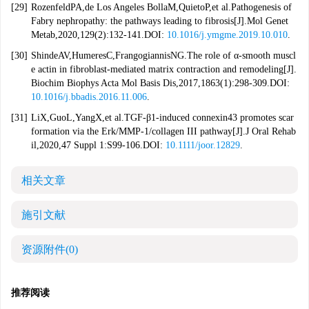
[29]
RozenfeldPA,de Los Angeles BollaM,QuietoP,et al.Pathogenesis of
Fabry nephropathy: the pathways leading to fibrosis[J].Mol Genet
Metab,2020,129(2):132-141.DOI:
10.1016/j.ymgme.2019.10.010
.
[30]
ShindeAV,HumeresC,FrangogiannisNG.The role of α-smooth muscl
e actin in fibroblast-mediated matrix contraction and remodeling[J].
Biochim Biophys Acta Mol Basis Dis,2017,1863(1):298-309.DOI:
10.1016/j.bbadis.2016.11.006
.
[31]
LiX,GuoL,YangX,et al.TGF-β1-induced connexin43 promotes scar
formation via the Erk/MMP-1/collagen III pathway[J].J Oral Rehab
il,2020,47 Suppl 1:S99-106.DOI:
10.1111/joor.12829
.
相关文章
施引文献
资源附件
(0)