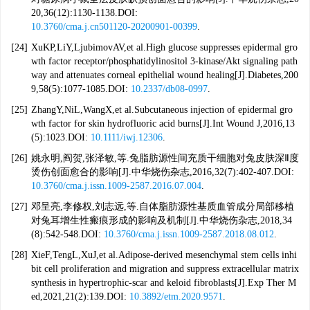
20,36(12):1130-1138.DOI:
10.3760/cma.j.cn501120-20200901-00399
.
[24]
XuKP,LiY,LjubimovAV,et al.High glucose suppresses epidermal gro
wth factor receptor/phosphatidylinositol 3-kinase/Akt signaling path
way and attenuates corneal epithelial wound healing[J].Diabetes,200
9,58(5):1077-1085.DOI:
10.2337/db08-0997
.
[25]
ZhangY,NiL,WangX,et al.Subcutaneous injection of epidermal gro
wth factor for skin hydrofluoric acid burns[J].Int Wound J,2016,13
(5):1023.DOI:
10.1111/iwj.12306
.
[26]
姚永明,阎贺,张泽敏,等.兔脂肪源性间充质干细胞对兔皮肤深Ⅱ度
烫伤创面愈合的影响[J].中华烧伤杂志,2016,32(7):402-407.DOI:
10.3760/cma.j.issn.1009-2587.2016.07.004
.
[27]
邓呈亮,李修权,刘志远,等.自体脂肪源性基质血管成分局部移植
对兔耳增生性瘢痕形成的影响及机制[J].中华烧伤杂志,2018,34
(8):542-548.DOI:
10.3760/cma.j.issn.1009-2587.2018.08.012
.
[28]
XieF,TengL,XuJ,et al.Adipose-derived mesenchymal stem cells inhi
bit cell proliferation and migration and suppress extracellular matrix
synthesis in hypertrophic-scar and keloid fibroblasts[J].Exp Ther M
ed,2021,21(2):139.DOI:
10.3892/etm.2020.9571
.