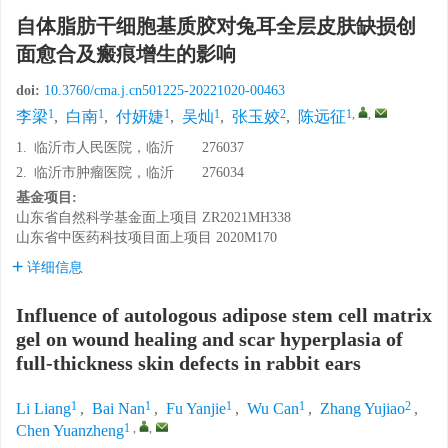
自体脂肪干细胞基质胶对兔耳全层皮肤缺损创
面愈合及瘢痕增生的影响
doi:
10.3760/cma.j.cn501225-20221020-00463
1
1
1
1
2
1
,
,
李梁
,
白南
,
付妍婕
,
吴灿
,
张玉姣
,
陈远征
1.
临沂市人民医院，临沂 276037
2.
临沂市肿瘤医院，临沂 276034
基金项目:
山东省自然科学基金面上项目
ZR2021MH338
山东省中医药科技项目面上项目
2020M170
详细信息
Influence of autologous adipose stem cell matrix
gel on wound healing and scar hyperplasia of
full-thickness skin defects in rabbit ears
1
1
1
1
2
Li Liang
,
Bai Nan
,
Fu Yanjie
,
Wu Can
,
Zhang Yujiao
,
1
,
,
Chen Yuanzheng