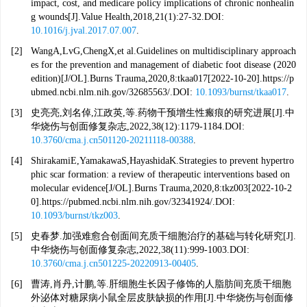
impact, cost, and medicare policy implications of chronic nonhealin
g wounds[J].Value Health,2018,21(1):27-32.DOI:
10.1016/j.jval.2017.07.007
.
[2]
WangA,LvG,ChengX,et al.Guidelines on multidisciplinary approach
es for the prevention and management of diabetic foot disease (2020
edition)[J/OL].Burns Trauma,2020,8:tkaa017[2022-10-20].https://p
ubmed.ncbi.nlm.nih.gov/32685563/.DOI:
10.1093/burnst/tkaa017
.
[3]
史亮亮,刘名倬,江政英,等.药物干预增生性瘢痕的研究进展[J].中
华烧伤与创面修复杂志,2022,38(12):1179-1184.DOI:
10.3760/cma.j.cn501120-20211118-00388
.
[4]
ShirakamiE,YamakawaS,HayashidaK.Strategies to prevent hypertro
phic scar formation: a review of therapeutic interventions based on
molecular evidence[J/OL].Burns Trauma,2020,8:tkz003[2022-10-2
0].https://pubmed.ncbi.nlm.nih.gov/32341924/.DOI:
10.1093/burnst/tkz003
.
[5]
史春梦.加强难愈合创面间充质干细胞治疗的基础与转化研究[J].
中华烧伤与创面修复杂志,2022,38(11):999-1003.DOI:
10.3760/cma.j.cn501225-20220913-00405
.
[6]
曹涛,肖丹,计鹏,等.肝细胞生长因子修饰的人脂肪间充质干细胞
外泌体对糖尿病小鼠全层皮肤缺损的作用[J].中华烧伤与创面修