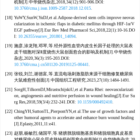
机制[J].中华烧伤杂志,2018,34(12):901-906.DOI:
10.3760/cma.j.issn.1009-2587.2018.12.015
.
[18]
YuWY,SunW,YuDJ,et al.Adipose-derived stem cells improve neovas
cularization in ischemic flaps in diabetic mellitus through HIF-1α/V
EGF pathway[J].Eur Rev Med Pharmacol Sci,2018,22(1):10-16.DO
I:
10.26355/eurrev_201801_14094
.
[19]
施彦,涂龙翔,邓琴,等.经外源性血管内皮生长因子处理的大鼠表
皮干细胞对深Ⅱ度烧伤大鼠创面愈合的影响及机制[J].中华烧伤
杂志,2020,36(3):195-203.DOI:
10.3760/cma.j.cn501120-20191125-00441
.
[20]
张锐,刘兰,谢德富,等.直流电场刺激脂肪来源干细胞修复糖尿病
大鼠难愈性创面[J].中国组织工程研究,2023,27(10):1484-1491.
[21]
SorgH,TilkornDJ,MirastschijskiU,et al.Panta Rhei: neovascularizati
on, angiogenesis and nutritive perfusion in wound healing[J].Eur Su
rg Res,2018,59(3/4):232-241.DOI:
10.1159/000492410
.
[22]
ChingYH,SuttonTL,PierpontYN,et al.The use of growth factors and
other humoral agents to accelerate and enhance burn wound healing
[J].Eplasty,2011,11:e41.
[23]
赵朋,杨敏烈,储国平,等.猪膀胱脱细胞基质和猪脱细胞真皮基质
对糖尿病小鼠全层皮肤缺损创面愈合的影响[J].中华烧伤杂志,20