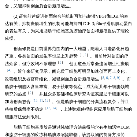
合，又能抑制创面愈合后瘢痕增生。
(2)证实前述促进创面愈合的机制可能与刺激VEGF和EGF的表
达有关，抑制瘢痕增生的机制可能与抑制TGF-β
和α平滑肌肌动蛋白
1
的表达有关，为采用脂肪干细胞基质胶治疗创面和瘢痕提供了理论
依据。
创面修复是目前世界范围内的一大难题，随着人口老龄化日趋
［
1
,
2
］
严重，各类创面的发生率也呈上升趋势
。目前针对创面的疗
［
3
］
法众多，但疗效均不够理想
，创面愈合后常会遗留增生性瘢痕
［
4
］
。近年来研究显示，间充质干细胞可明显加速创面再上皮化，
［
5
,
6
,
7
,
8
,
9
］
改善组织及器官纤维化，减轻创面愈合后瘢痕增生
。而
脂肪干细胞因含量丰富、易于获取等优点，成为近几年干细胞领域
［
9
］
研究的热点
，并且众多基础和临床研究均证实脂肪干细胞可以
［
10
,
11
,
12
］
加速创面愈合
。但是脂肪干细胞的分离流程复杂，并且
［
13
,
14
］
移植后保留率不稳定
，上述弊端使得临床应用脂肪干细胞的
细胞疗法受到限制。
脂肪干细胞基质胶是通过纯物理方法获得的含有生物活性ECM
和脂肪干细胞的胶冻样脂肪浓缩提取物，该提取物的制备方法简