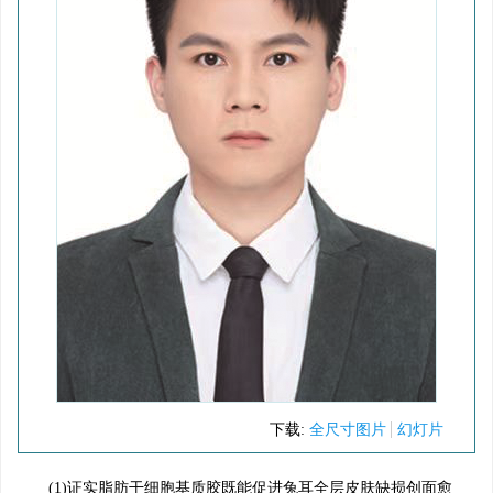
下载:
全尺寸图片
幻灯片
(1)证实脂肪干细胞基质胶既能促进兔耳全层皮肤缺损创面愈