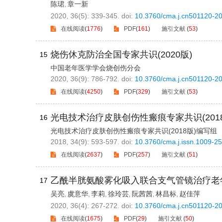
陈珺
章一新
,
2020, 36(5): 339-345.
doi:
10.3760/cma.j.cn501120-2
在线阅读
(
1776
)
PDF
(
161
)
施引文献
(
53
)
烧伤休克防治全国专家共识(2020版)
15
中国老年医学学会烧创伤分会
2020, 36(9): 786-792.
doi:
10.3760/cma.j.cn501120-2
在线阅读
(
4250
)
PDF
(
329
)
施引文献
(
53
)
光电技术治疗皮肤创伤性瘢痕专家共识(2018
16
光电技术治疗皮肤创伤性瘢痕专家共识(2018版)编写组
2018, 34(9): 593-597.
doi:
10.3760/cma.j.issn.1009-2
在线阅读
(
2637
)
PDF
(
257
)
施引文献
(
51
)
乙酰半胱氨酸雾化吸入联合支气管镜治疗老
17
吴亮
虞意华
李莉
徐玲芸
阮茜茜
林昌标
赵佳萍
,
,
,
,
,
,
2020, 36(4): 267-272.
doi:
10.3760/cma.j.cn501120-2
在线阅读
(
1675
)
PDF
(
29
)
施引文献
(
50
)