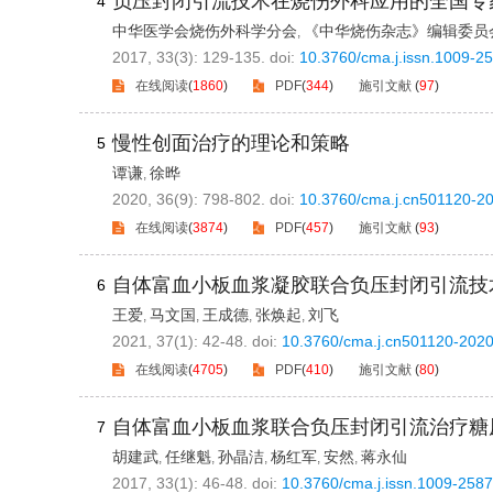
负压封闭引流技术在烧伤外科应用的全国专家共
4
中华医学会烧伤外科学分会
《中华烧伤杂志》编辑委员
,
2017, 33(3): 129-135.
doi:
10.3760/cma.j.issn.1009-2
在线阅读
(
1860
)
PDF
(
344
)
施引文献
(
97
)
慢性创面治疗的理论和策略
5
谭谦
徐晔
,
2020, 36(9): 798-802.
doi:
10.3760/cma.j.cn501120-2
在线阅读
(
3874
)
PDF
(
457
)
施引文献
(
93
)
自体富血小板血浆凝胶联合负压封闭引流技
6
王爱
马文国
王成德
张焕起
刘飞
,
,
,
,
2021, 37(1): 42-48.
doi:
10.3760/cma.j.cn501120-202
在线阅读
(
4705
)
PDF
(
410
)
施引文献
(
80
)
自体富血小板血浆联合负压封闭引流治疗糖
7
胡建武
任继魁
孙晶洁
杨红军
安然
蒋永仙
,
,
,
,
,
2017, 33(1): 46-48.
doi:
10.3760/cma.j.issn.1009-258