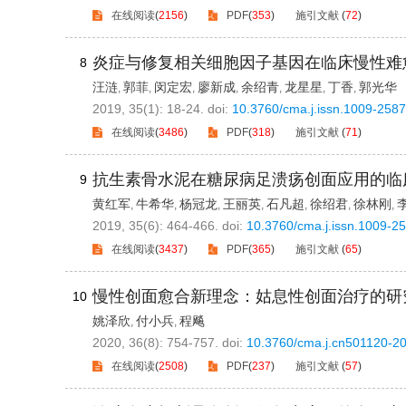
在线阅读
(
2156
)
PDF
(
353
)
施引文献
(
72
)
炎症与修复相关细胞因子基因在临床慢性难
8
汪涟
郭菲
闵定宏
廖新成
余绍青
龙星星
丁香
郭光华
,
,
,
,
,
,
,
2019, 35(1): 18-24.
doi:
10.3760/cma.j.issn.1009-258
在线阅读
(
3486
)
PDF
(
318
)
施引文献
(
71
)
抗生素骨水泥在糖尿病足溃疡创面应用的临
9
黄红军
牛希华
杨冠龙
王丽英
石凡超
徐绍君
徐林刚
,
,
,
,
,
,
,
2019, 35(6): 464-466.
doi:
10.3760/cma.j.issn.1009-2
在线阅读
(
3437
)
PDF
(
365
)
施引文献
(
65
)
慢性创面愈合新理念：姑息性创面治疗的研
10
姚泽欣
付小兵
程飚
,
,
2020, 36(8): 754-757.
doi:
10.3760/cma.j.cn501120-2
在线阅读
(
2508
)
PDF
(
237
)
施引文献
(
57
)