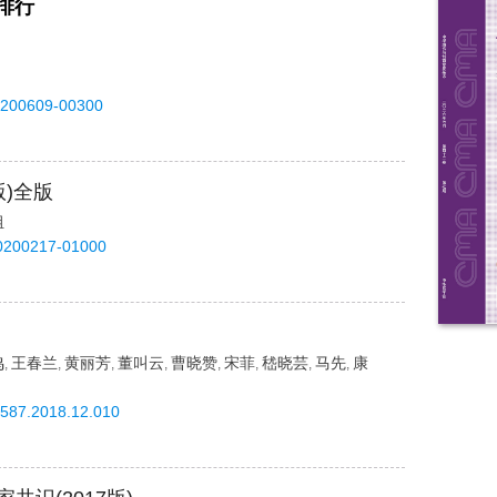
排行
0200609-00300
版)全版
组
20200217-01000
鸣
王春兰
黄丽芳
董叫云
曹晓赞
宋菲
嵇晓芸
马先
康
,
,
,
,
,
,
,
,
2587.2018.12.010