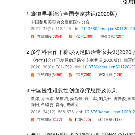
引用
瘢痕早期治疗全国专家共识(2020版)
1
中国整形美容协会瘢痕医学分会
2021, 37(2): 113-125.
doi:
10.3760/cma.j.cn501120-2
在线阅读
(
7854
)
PDF
(
1489
)
施引文献
(
207
)
多学科合作下糖尿病足防治专家共识(2020
2
《多学科合作下糖尿病足防治专家共识(2020版)》编写
2020, 36(8): E01-E52.
doi:
10.3760/cma.j.cn501120-
在线阅读
(
3496
)
PDF
(
795
)
施引文献
(
129
)
中国慢性难愈性创面诊疗思路及原则
3
董炜
肖玉瑞
吴敏洁
姜笃银
聂兰军
刘英开
唐佳俊
田
,
,
,
,
,
,
,
雨田
金曙雯
青春
陆树良
,
,
,
2018, 34(12): 868-873.
doi:
10.3760/cma.j.issn.1009-
在线阅读
(
3117
)
PDF
(
560
)
施引文献
(
118
)