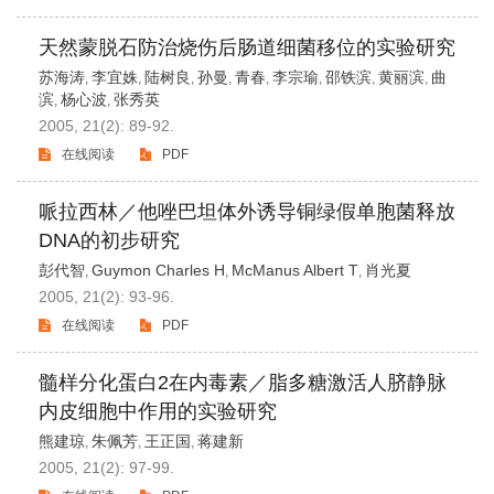
天然蒙脱石防治烧伤后肠道细菌移位的实验研究
苏海涛
李宜姝
陆树良
孙曼
青春
李宗瑜
邵铁滨
黄丽滨
曲
,
,
,
,
,
,
,
,
滨
杨心波
张秀英
,
,
2005, 21(2): 89-92.
在线阅读
PDF
哌拉西林／他唑巴坦体外诱导铜绿假单胞菌释放
DNA的初步研究
彭代智
Guymon Charles H
McManus Albert T
肖光夏
,
,
,
2005, 21(2): 93-96.
在线阅读
PDF
髓样分化蛋白2在内毒素／脂多糖激活人脐静脉
内皮细胞中作用的实验研究
熊建琼
朱佩芳
王正国
蒋建新
,
,
,
2005, 21(2): 97-99.