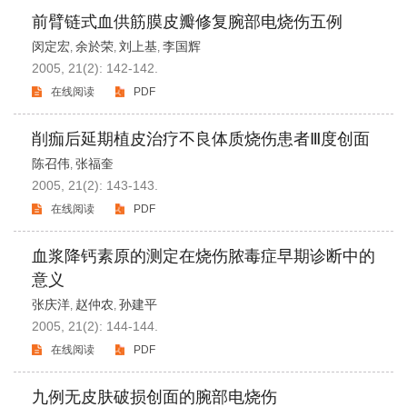
前臂链式血供筋膜皮瓣修复腕部电烧伤五例
闵定宏
余於荣
刘上基
李国辉
,
,
,
2005, 21(2): 142-142.
在线阅读
PDF
削痂后延期植皮治疗不良体质烧伤患者Ⅲ度创面
陈召伟
张福奎
,
2005, 21(2): 143-143.
在线阅读
PDF
血浆降钙素原的测定在烧伤脓毒症早期诊断中的
意义
张庆洋
赵仲农
孙建平
,
,
2005, 21(2): 144-144.
在线阅读
PDF
九例无皮肤破损创面的腕部电烧伤