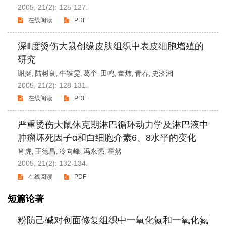
2005, 21(2): 125-127.
在线阅读
PDF
深Ⅱ度烫伤大鼠创缘皮肤组织中表皮细胞增殖的
研究
谢挺
陆树良
牛轶雯
葛奎
田鸣
董炜
青春
史济湘
,
,
,
,
,
,
,
2005, 21(2): 128-131.
在线阅读
PDF
严重烫伤大鼠休克期淋巴循环动力学及淋巴液中
肿瘤坏死因子α和白细胞介素6、8水平的变化
肖虎
王德昌
冷向峰
冯永强
霍然
,
,
,
,
2005, 21(2): 132-134.
在线阅读
PDF
短篇论著
粉防己碱对创面修复组织中一氧化氮和一氧化氮