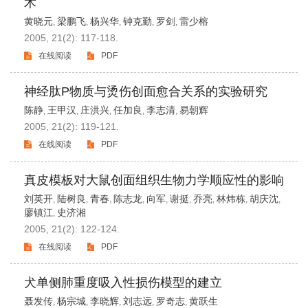
术
黄晓元
梁鹏飞
杨兴华
钟克勤
罗剑
雷少榕
,
,
,
,
,
2005, 21(2): 117-118.
在线阅读
PDF
神经肽P物质与烫伤创面愈合关系的实验研究
陈静
王甲汉
庄洪兴
任加良
李志清
易朝辉
,
,
,
,
,
2005, 21(2): 119-121.
在线阅读
PDF
真皮模板对大鼠创面组织生物力学顺应性的影响
刘英开
陆树良
青春
陈志龙
向军
谢挺
乔亮
林炜栋
胡庆沈
,
,
,
,
,
,
,
,
,
廖镇江
史济湘
,
2005, 21(2): 122-124.
在线阅读
PDF
犬单侧肺重度吸入性损伤模型的建立
聂发传
杨宗城
李晓辉
刘志远
罗奇志
黄跃生
,
,
,
,
,