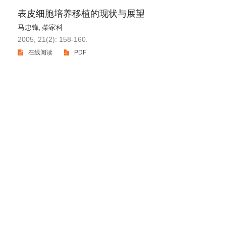
表皮细胞培养移植的现状与展望
马忠锋
柴家科
,
2005, 21(2): 158-160.
在线阅读
PDF
版权所有 中华医学会 中华烧伤与创面修复杂志
京ICP备07035254号-14
E-mail：
shaoshangzazhi@163.com
网址：https://zhsszz.xml-journal.net/
本系统由
北京仁和汇智信息技术有限公司
开发