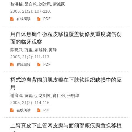
黎洪棉
梁自乾
刘达恩
蒙诚跃
,
,
,
2005, 21(2): 107-110.
在线阅读
PDF
用自体焦痂作微粒皮移植覆盖物修复重度烧伤创
面的临床观察
陈晓武
万里
廖旭锋
黄静
,
,
,
2005, 21(2): 111-113.
在线阅读
PDF
桥式游离背阔肌肌皮瓣在下肢软组织缺损中的应
用
谢庭鸿
黄晓元
龙剑虹
肖目张
张明华
,
,
,
,
2005, 21(2): 114-116.
在线阅读
PDF
上臂真皮下血管网皮瓣与面颌部瘢痕瓣置换移植