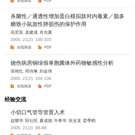
在线阅读
PDF
杀菌性／通透性增加蛋白模拟肽对内毒素／脂多
糖致小鼠急性肺损伤的保护作用
高宏富
袁建成
肖光夏
,
,
2005, 21(2): 100-103.
在线阅读
PDF
烧伤病房铜绿假单胞菌体外药物敏感性分析
张艳红
邓诗琳
刘金伟
,
,
2005, 21(2): 104-106.
在线阅读
PDF
经验交流
小切口气管导管置入术
赵耀华
田社民
夏成德
牛希华
张业龙
娄季鹤
,
,
,
,
,
2005, 21(2): 88-88.