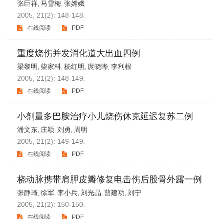
张巨祥
马雪梅
张嫦娥
,
,
2005, 21(2): 148-148.
在线阅读
PDF
重度烧伤并发消化道大出血四例
梁黎明
柴家科
杨红明
庹晓晔
李利根
,
,
,
,
2005, 21(2): 148-149.
在线阅读
PDF
小剂量多巴胺治疗小儿烧伤休克延迟复苏二例
潘文东
庄颖
刘勇
周明
,
,
,
2005, 21(2): 149-149.
在线阅读
PDF
桡动脉携带肩胛皮瓣修复电击伤后股骨外露一例
张静琦
徐军
李小兵
刘光晶
曹建功
刘宁
,
,
,
,
,
2005, 21(2): 150-150.
在线阅读
PDF