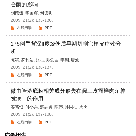
合酶的影响
刘德伍
李国辉
刘德明
,
,
2005, 21(2): 135-136.
在线阅读
PDF
175例手背深Ⅱ度烧伤后早期切削痂植皮疗效分
析
陈斌
罗利达
张志
孙爱国
李翔
唐波
,
,
,
,
,
2005, 21(2): 136-137.
在线阅读
PDF
微血管基底膜相关成分缺失在假上皮瘤样肉芽肿
发病中的作用
姜笃银
付小兵
盛志勇
陈伟
孙同柱
周岗
,
,
,
,
,
2005, 21(2): 137-138.
在线阅读
PDF
病例报告