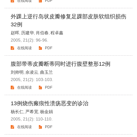
在线阅读
PDF
外踝上逆行岛状皮瓣修复足踝部皮肤软组织损伤
32例
赵晖
历建华
肖伯春
程卓鑫
,
,
,
2005, 21(2): 96-96.
在线阅读
PDF
腹部带蒂皮瓣断蒂同时进行腹壁整形12例
刘帅明
佘凌云
曲玉兰
,
,
2005, 21(2): 103-103.
在线阅读
PDF
13例烧伤瘢痕性溃疡恶变的诊治
杨长仁
严希宽
杨金娟
,
,
2005, 21(2): 110-110.
在线阅读
PDF