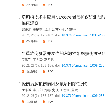
在线阅读
PDF
切痂植皮术中应用Narcotrend监护仪监
临床观察
郭正纲
王晓燕
吕绪磊
苏小军
郝建华
,
,
,
,
2012, 28(3): 178-182.
doi:
10.3760/cma.j.issn.1009-25
在线阅读
PDF
严重烧伤脏器并发症的内源性细胞损伤机制
罗鹏飞
王光毅
夏照帆
,
,
2012, 28(3): 183-185.
doi:
10.3760/cma.j.issn.1009-25
在线阅读
PDF
烧伤后肺损伤病因及预后回顾性分析
潘维诚
李云剑
刘樾
史强
王智康
董政
,
,
,
,
,
2012, 28(3): 186-187.
doi:
10.3760/cma.j.issn.1009-25
在线阅读
PDF