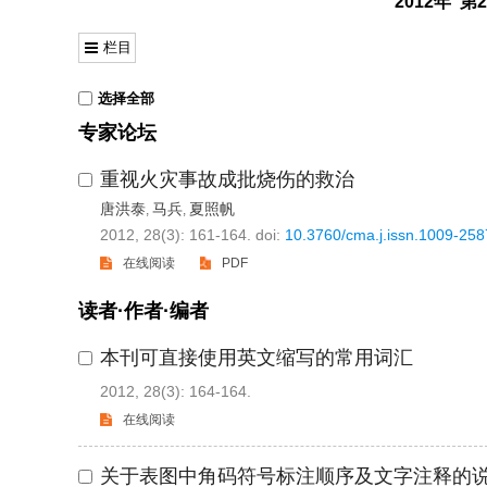
2012年 第
栏目
选择全部
专家论坛
重视火灾事故成批烧伤的救治
唐洪泰
马兵
夏照帆
,
,
2012, 28(3): 161-164.
doi:
10.3760/cma.j.issn.1009-25
在线阅读
PDF
读者·作者·编者
本刊可直接使用英文缩写的常用词汇
2012, 28(3): 164-164.
在线阅读
关于表图中角码符号标注顺序及文字注释的