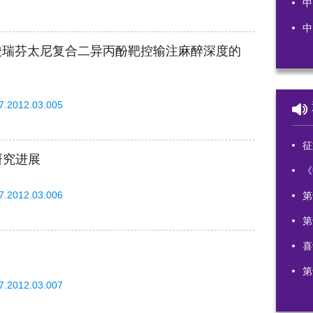
中
中
测盐酸瑞芬太尼复合二异丙酚靶控输注麻醉深度的
87.2012.03.005
征文
研究进展
《
87.2012.03.006
第
第
喜
第
87.2012.03.007