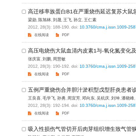
高迁移率族蛋白B1在严重烧伤延迟复苏大鼠
梁勋
陈旭林
刘晟
王飞
孙立
王仁素
,
,
,
,
,
2012, 28(3): 188-190.
doi:
10.3760/cma.j.issn.1009-25
在线阅读
PDF
高压电烧伤大鼠血清内皮素1与-氧化氮变化
张庆富
刘鹏
周慧敏
,
,
2012, 28(3): 190-192.
doi:
10.3760/cma.j.issn.1009-25
在线阅读
PDF
五例严重烧伤合并胆汁淤积型戊型肝炎患者
王良喜
毛学飞
孙勇
周宜芳
邓向东
吴杭庆
刘坤
潘晓峰
,
,
,
,
,
,
,
,
2012, 28(3): 192-194.
doi:
10.3760/cma.j.issn.1009-25
在线阅读
PDF
吸入性损伤气管切开后肉芽组织增生致气管