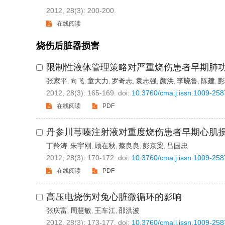
2012, 28(3): 200-200.
在线阅读
烧伤后脏器损害
限制性液体管理策略对严重烧伤患者早期肺
张家平
向飞
童大力
罗奇志
袁志强
颜洪
李晓鲁
陈建
彭
,
,
,
,
,
,
,
,
2012, 28(3): 165-169.
doi:
10.3760/cma.j.issn.1009-25
在线阅读
PDF
丹参川芎嗪注射液对重度烧伤患者早期心肌
丁羚涛
朱宇刚
顾在秋
蔡良良
彭京梁
吕国忠
,
,
,
,
,
2012, 28(3): 170-172.
doi:
10.3760/cma.j.issn.1009-25
在线阅读
PDF
高压电烧伤对兔心脏微循环的影响
张庆富
周慧敏
王车江
邵洪波
,
,
,
2012, 28(3): 173-177.
doi:
10.3760/cma.j.issn.1009-25