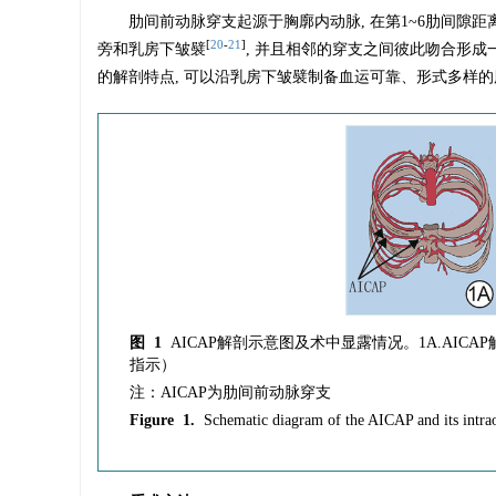
肋间前动脉穿支起源于胸廓内动脉, 在第1~6肋间隙距离
[
20
-
21
]
旁和乳房下皱襞
, 并且相邻的穿支之间彼此吻合形
的解剖特点, 可以沿乳房下皱襞制备血运可靠、形式多样
图 1
AICAP解剖示意图及术中显露情况。1A.AICA
指示）
注：AICAP为肋间前动脉穿支
Figure 1.
Schematic diagram of the AICAP and its intra