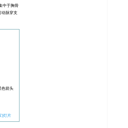
集中于胸骨
前动脉穿支
（黑色箭头
幻灯片