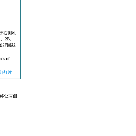
于右侧乳
、2B、
图2F因残
ods of
幻灯片
最终让两侧