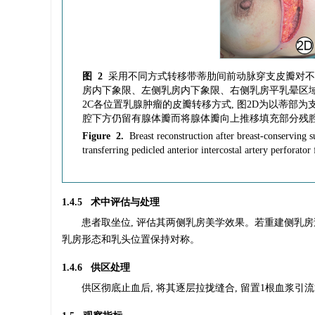
图 2
采用不同方式转移带蒂肋间前动脉穿支皮瓣对不同
房内下象限、左侧乳房内下象限、右侧乳房平乳晕区域, 
2C各位置乳腺肿瘤的皮瓣转移方式, 图2D为以蒂部为
腔下方仍留有腺体瓣而将腺体瓣向上推移填充部分残
Figure 2.
Breast reconstruction after breast-conserving s
transferring pedicled anterior intercostal artery perforator 
1.4.5 术中评估与处理
患者取坐位, 评估其两侧乳房美学效果。若重建侧乳房
乳房形态和乳头位置保持对称。
1.4.6 供区处理
供区彻底止血后, 将其逐层拉拢缝合, 留置1根血浆引流