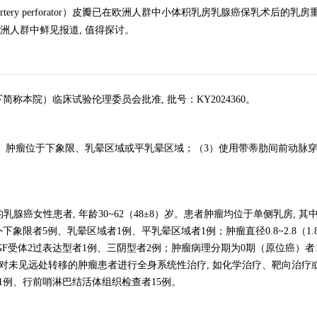
stal artery perforator）皮瓣已在欧洲人群中小体积乳房乳腺癌保乳术后的
亚洲人群中鲜见报道, 值得探讨。
本院）临床试验伦理委员会批准, 批号：KY2024360。
（2）肿瘤位于下象限、乳晕区域或平乳晕区域；（3）使用带蒂肋间前动脉
准的乳腺癌女性患者, 年龄30~62（48±8）岁。患者肿瘤均位于单侧乳房, 
限者5例、乳晕区域者1例、平乳晕区域者1例；肿瘤直径0.8~2.8（1.8±
GF受体2过表达型者1例、三阴型者2例；肿瘤病理分期为0期（原位癌）者
, 对未见远处转移的肿瘤患者进行全身系统性治疗, 如化学治疗、靶向治疗
1例、行前哨淋巴结活体组织检查者15例。