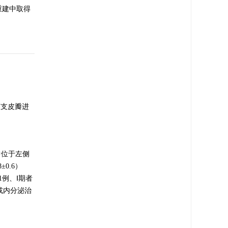
乳房重建中取得
穿支皮瓣进
其中位于左侧
0.6）
1例、Ⅰ期者
或内分泌治