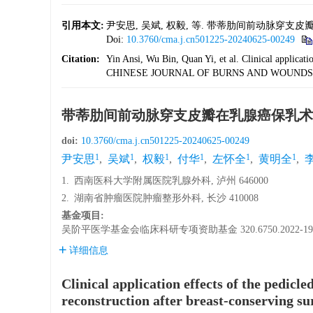
引用本文:
尹安思, 吴斌, 权毅, 等. 带蒂肋间前动脉穿支皮瓣在
Doi:
10.3760/cma.j.cn501225-20240625-00249
Citation:
Yin Ansi, Wu Bin, Quan Yi, et al. Clinical application
CHINESE JOURNAL OF BURNS AND WOUNDS, 20
带蒂肋间前动脉穿支皮瓣在乳腺癌保乳术
doi:
10.3760/cma.j.cn501225-20240625-00249
1
1
1
1
1
1
尹安思
,
吴斌
,
权毅
,
付华
,
左怀全
,
黄明全
,
1.
西南医科大学附属医院乳腺外科, 泸州 646000
2.
湖南省肿瘤医院肿瘤整形外科, 长沙 410008
基金项目:
吴阶平医学基金会临床科研专项资助基金
320.6750.2022-19
详细信息
Clinical application effects of the pedicle
reconstruction after breast-conserving su