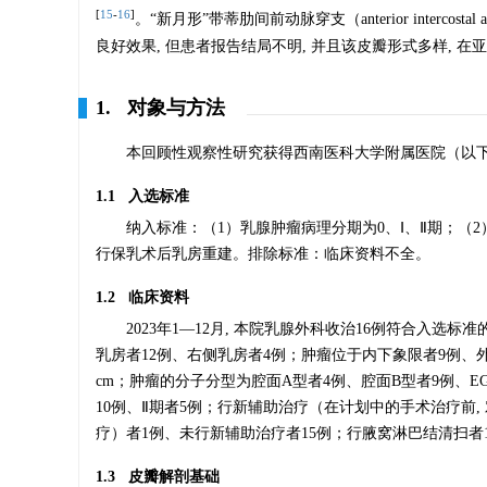
[
15
-
16
]
。“新月形”带蒂肋间前动脉穿支（anterior interco
良好效果, 但患者报告结局不明, 并且该皮瓣形式多样, 在
1. 对象与方法
本回顾性观察性研究获得西南医科大学附属医院（以下简称
1.1 入选标准
纳入标准：（1）乳腺肿瘤病理分期为0、Ⅰ、Ⅱ期；
行保乳术后乳房重建。排除标准：临床资料不全。
1.2 临床资料
2023年1—12月, 本院乳腺外科收治16例符合入选标
乳房者12例、右侧乳房者4例；肿瘤位于内下象限者9例、外下象
cm；肿瘤的分子分型为腔面A型者4例、腔面B型者9例、E
10例、Ⅱ期者5例；行新辅助治疗（在计划中的手术治疗前
疗）者1例、未行新辅助治疗者15例；行腋窝淋巴结清扫者
1.3 皮瓣解剖基础