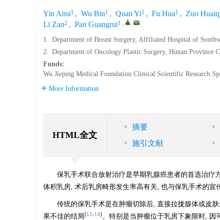
1
1
1
1
Yin Ansi
,
Wu Bin
,
Quan Yi
,
Fu Hua
,
Zuo Huaiq
2
1
,
,
Li Zan
,
Pan Guangrui
1.
Department of Breast Surgery, Affiliated Hospital of Sout
2.
Department of Oncology Plastic Surgery, Hunan Province C
Funds:
Wu Jieping Medical Foundation Clinical Scientific Research Sp
More Information
摘要
HTML全文
施引文献
保乳手术联合放射治疗是早期乳腺癌患者的首选治疗
体积乳房, 术后乳房畸形发生率高有关, 也与保乳手术的
传统的保乳手术是在肿瘤切除后, 直接拉拢腺体或皮肤
[
12
-
14
]
果不佳的结局
。特别是当肿瘤位于乳房下象限时, 因