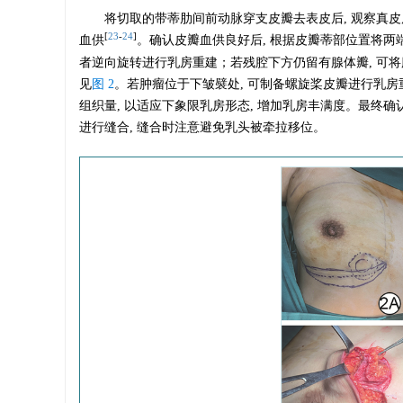
将切取的带蒂肋间前动脉穿支皮瓣去表皮后, 观察真
[
23
-
24
]
血供
。确认皮瓣血供良好后, 根据皮瓣蒂部位置将两
者逆向旋转进行乳房重建；若残腔下方仍留有腺体瓣, 可
见
图 2
。若肿瘤位于下皱襞处, 可制备螺旋桨皮瓣进行乳
组织量, 以适应下象限乳房形态, 增加乳房丰满度。最终确
进行缝合, 缝合时注意避免乳头被牵拉移位。