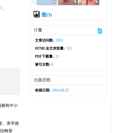
2
g
,
图(3)
计量
文章访问数:
2019
HTML全文浏览量:
511
PDF下载量:
21
被引次数:
0
出版历程
收稿日期:
2024-06-25
遍拥有中小
形、美学效
牵拉畸形