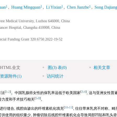
1
1
1
1
uan
,
Huang Mingquan
,
Li Yixian
,
Chen Jianzhe
,
Song Dajian
hwest Medical University, Luzhou 646000, China
ancer Hospital, Changsha 410008, China
ecial Funding Grant
320.6750.2022-19-52
HTML全文
图
(3)
表
(0)
相关文章
资源附件
(1)
访问统计
[
1
-
2
]
[
3
-
4
]
方法
。中国乳腺癌女性的保乳率远低于欧美国家
, 这与亚洲女性普
[
5
-
9
]
宣传力度和手术技巧相关
。
[
10
-
11
]
进行缝合, 残腔由渗出的纤维素机化填充
, 往往带来乳房不对称、畸
可供使用的组织量少, 肿瘤切除后残腔纤维素机化会导致局部凹陷和乳头