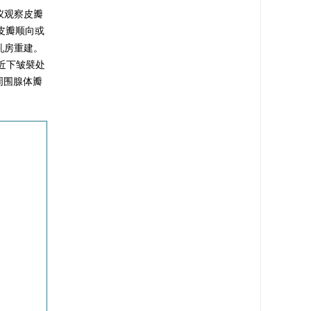
仪观察皮瓣
皮瓣顺向或
乳房重建。
近下皱襞处
周围腺体瓣