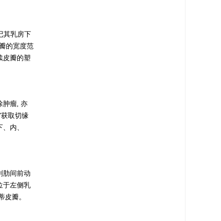
记其乳房下
皮瓣的宽度范
续皮瓣的塑
肿瘤, 亦
”获取切缘
下、内、
剖肋间前动
位于左侧乳
侧蒂皮瓣。