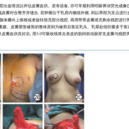
皮层出血情况以评估皮瓣血供。若有设备, 亦可常规利用吲哚菁绿荧光成像
端皮瓣对合整齐并缝合, 若肿瘤位于乳房内侧或外侧, 则以蒂部为支点进行
将腺体瓣向上推移或者旋转填充部分残腔, 再用带蒂皮瓣填充剩余残腔进行
房重建。皮瓣塑形修剪的整体原则为修剪后靠近乳头、乳晕处组织量多于靠
认皮瓣血供良好后, 用3-0可吸收线将去表皮的肋间前动脉穿支皮瓣与残腔