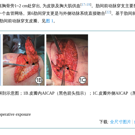
[
17
-
19
]
胸骨旁1~2 cm处穿出, 为皮肤及胸大肌供血
。肋间前动脉穿支主要
[
22
]
成一个血管网络。第6肋间穿支更是与外侧动脉系统直接吻合
。基于肋间
的肋间前动脉穿支皮瓣。见
图 1
。
P解剖示意图；1B.皮瓣内AICAP（黑色箭头指示）；1C.皮瓣外侧AICAP
operative exposure
下载:
全尺寸图片