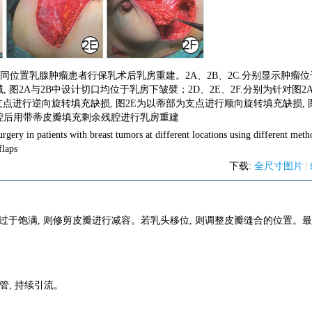
位置乳腺肿瘤患者行保乳术后乳房重建。2A、2B、2C.分别显示肿瘤位
图2A与2B中设计切口均位于乳房下皱襞；2D、2E、2F.分别为针对图2A
支点进行逆向旋转填充缺损, 图2E为以蒂部为支点进行顺向旋转填充缺损, 
腔后用带蒂皮瓣填充剩余残腔进行乳房重建
urgery in patients with breast tumors at different locations using different meth
flaps
下载:
全尺寸图片
过于饱满, 则修剪皮瓣进行减容。若乳头移位, 则调整皮瓣缝合的位置。
管, 持续引流。