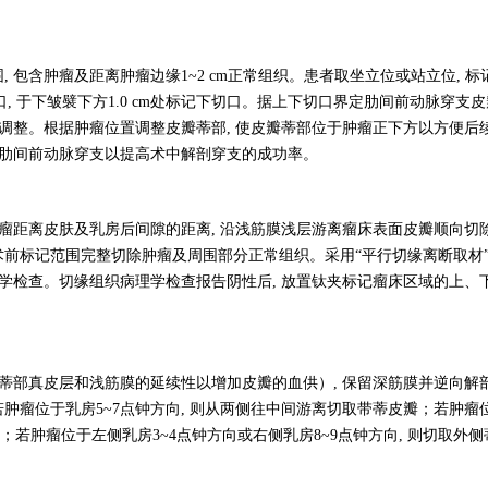
 包含肿瘤及距离肿瘤边缘1~2 cm正常组织。患者取坐立位或站立位, 标
切口, 于下皱襞下方1.0 cm处标记下切口。据上下切口界定肋间前动脉穿支
行调整。根据肿瘤位置调整皮瓣蒂部, 使皮瓣蒂部位于肿瘤正下方以方便后
位肋间前动脉穿支以提高术中解剖穿支的成功率。
瘤距离皮肤及乳房后间隙的距离, 沿浅筋膜浅层游离瘤床表面皮瓣顺向切除
前标记范围完整切除肿瘤及周围部分正常组织。采用“平行切缘离断取材
理学检查。切缘组织病理学检查报告阴性后, 放置钛夹标记瘤床区域的上、
留蒂部真皮层和浅筋膜的延续性以增加皮瓣的血供）, 保留深筋膜并逆向解
肿瘤位于乳房5~7点钟方向, 则从两侧往中间游离切取带蒂皮瓣；若肿瘤
瓣；若肿瘤位于左侧乳房3~4点钟方向或右侧乳房8~9点钟方向, 则切取外