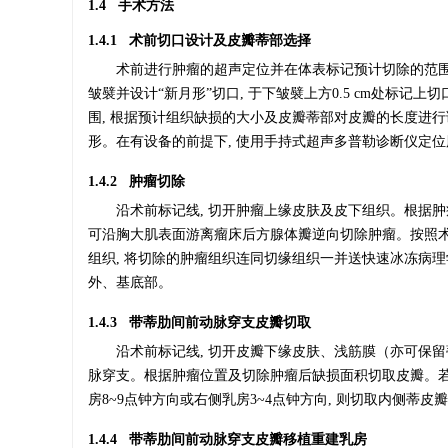
1.4 手术方法
1.4.1 术前切口设计及皮瓣蒂部选择
术前进行肿瘤的超声定位并在体表标记预计切除的范围,
皱襞并设计“新月形”切口, 于下皱襞上方0.5 cm处标记上
围, 根据预计组织缺损的大小及皮瓣蒂部对皮瓣的长度进
形。在有设备的前提下, 使用手持式超声多普勒诊断仪定
1.4.2 肿瘤切除
沿术前标记线, 切开肿瘤上缘皮肤及皮下组织。根据肿
可沿胸大肌表面游离瘤床后方腺体瓣逆向切除肿瘤。按照术
组织, 将切除的肿瘤组织连同切缘组织一并送快速冰冻病
外、基底部。
1.4.3 带蒂肋间前动脉穿支皮瓣切取
沿术前标记线, 切开皮瓣下缘皮肤、浅筋膜（亦可保
脉穿支。根据肿瘤位置及切除肿瘤后缺损面积切取皮瓣。若
房8~9点钟方向或右侧乳房3~4点钟方向, 则切取内侧蒂皮
1.4.4 带蒂肋间前动脉穿支皮瓣移植重建乳房