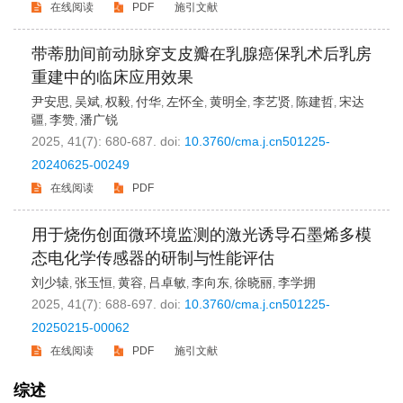
在线阅读
PDF
施引文献
带蒂肋间前动脉穿支皮瓣在乳腺癌保乳术后乳房
重建中的临床应用效果
尹安思
吴斌
权毅
付华
左怀全
黄明全
李艺贤
陈建哲
宋达
,
,
,
,
,
,
,
,
疆
李赞
潘广锐
,
,
2025, 41(7): 680-687.
doi:
10.3760/cma.j.cn501225-
20240625-00249
在线阅读
PDF
用于烧伤创面微环境监测的激光诱导石墨烯多模
态电化学传感器的研制与性能评估
刘少辕
张玉恒
黄容
吕卓敏
李向东
徐晓丽
李学拥
,
,
,
,
,
,
2025, 41(7): 688-697.
doi:
10.3760/cma.j.cn501225-
20250215-00062
在线阅读
PDF
施引文献
综述