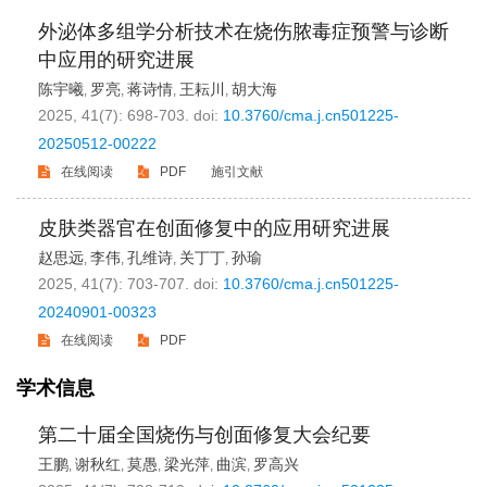
外泌体多组学分析技术在烧伤脓毒症预警与诊断
中应用的研究进展
陈宇曦
罗亮
蒋诗情
王耘川
胡大海
,
,
,
,
2025, 41(7): 698-703.
doi:
10.3760/cma.j.cn501225-
20250512-00222
在线阅读
PDF
施引文献
皮肤类器官在创面修复中的应用研究进展
赵思远
李伟
孔维诗
关丁丁
孙瑜
,
,
,
,
2025, 41(7): 703-707.
doi:
10.3760/cma.j.cn501225-
20240901-00323
在线阅读
PDF
学术信息
第二十届全国烧伤与创面修复大会纪要
王鹏
谢秋红
莫愚
梁光萍
曲滨
罗高兴
,
,
,
,
,