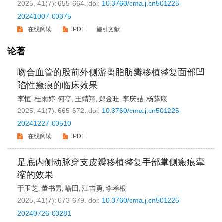
2025, 41(7): 655-664.
doi:
10.3760/cma.j.cn501225-
20241007-00375
在线阅读
PDF
施引文献
论著
吻合血管的股前外侧游离脂肪瓣移植整复面部凹
陷性瘢痕的临床效果
李恒
杜雨婷
何亭
王靖翔
郑金旺
李庆喆
杨薛康
,
,
,
,
,
,
2025, 41(7): 665-672.
doi:
10.3760/cma.j.cn501225-
20241227-00510
在线阅读
PDF
足底内侧动脉穿支皮瓣移植整复手部掌侧瘢痕挛
缩的效果
于玉芝
董书男
喻田
江吉勇
李孝根
,
,
,
,
2025, 41(7): 673-679.
doi:
10.3760/cma.j.cn501225-
20240726-00281