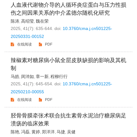
人血液代谢物介导的人循环炎症蛋白与压力性损
伤之间因果关系的中介孟德尔随机化研究
陈涛
高绍莹
魏在荣
,
,
2025, 41(7): 635-644.
doi:
10.3760/cma.j.cn501225-
20250331-00152
在线阅读
PDF
辣椒素对糖尿病小鼠全层皮肤缺损的影响及其机
制
马皓
闵沛如
章一新
程柳行行
,
,
,
2025, 41(7): 645-654.
doi:
10.3760/cma.j.cn501225-
20250210-00055
在线阅读
PDF
胫骨骨膜牵张术联合抗生素骨水泥治疗糖尿病足
溃疡的临床效果
陈艳
冯磊
黄婷
郑洋洋
马捷
吴健
,
,
,
,
,