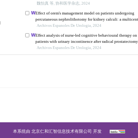
版权所有 中华医学会 中华烧伤与创面修复杂志
京ICP备07035254号-14
E-mail：
shaoshangzazhi@163.com
网址：https://zhsszz.xml-journal.net/
本系统由
北京仁和汇智信息技术有限公司
开发