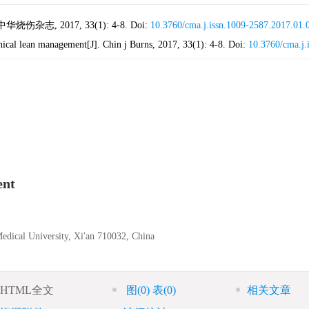
杂志, 2017, 33(1): 4-8.
Doi:
10.3760/cma.j.issn.1009-2587.2017.01.
ical lean management[J]. Chin j Burns, 2017, 33(1): 4-8.
Doi:
10.3760/cma.j.
ent
Medical University, Xi′an 710032, China
HTML全文
图
(0)
表
(0)
相关文章