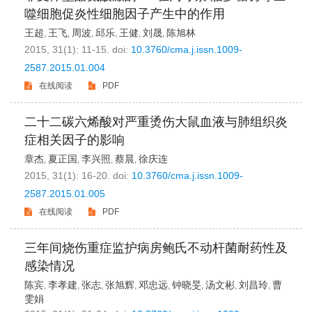
噬细胞促炎性细胞因子产生中的作用
王超
王飞
周波
邱乐
王健
刘晟
陈旭林
,
,
,
,
,
,
2015, 31(1): 11-15.
doi:
10.3760/cma.j.issn.1009-
2587.2015.01.004
在线阅读
PDF
二十二碳六烯酸对严重烫伤大鼠血液与肺组织炎
症相关因子的影响
章杰
夏正国
李兴照
蔡晨
徐庆连
,
,
,
,
2015, 31(1): 16-20.
doi:
10.3760/cma.j.issn.1009-
2587.2015.01.005
在线阅读
PDF
三年间烧伤重症监护病房鲍氏不动杆菌耐药性及
感染情况
陈宾
李孝建
张志
张旭辉
邓忠远
钟晓旻
汤文彬
刘昌玲
曹
,
,
,
,
,
,
,
,
雯娟