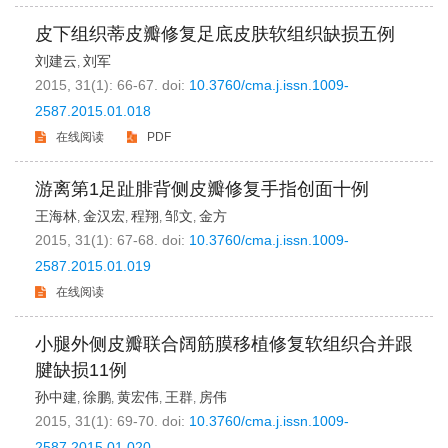
皮下组织蒂皮瓣修复足底皮肤软组织缺损五例
刘建云
刘军
,
2015, 31(1): 66-67.
doi:
10.3760/cma.j.issn.1009-
2587.2015.01.018
在线阅读
PDF
游离第1足趾腓背侧皮瓣修复手指创面十例
王海林
金汉宏
程翔
邹文
金方
,
,
,
,
2015, 31(1): 67-68.
doi:
10.3760/cma.j.issn.1009-
2587.2015.01.019
在线阅读
小腿外侧皮瓣联合阔筋膜移植修复软组织合并跟
腱缺损11例
孙中建
徐鹏
黄宏伟
王群
房伟
,
,
,
,
2015, 31(1): 69-70.
doi:
10.3760/cma.j.issn.1009-
2587.2015.01.020