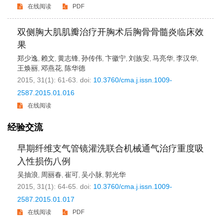
在线阅读
PDF
双侧胸大肌肌瓣治疗开胸术后胸骨骨髓炎临床效
果
郑少逸
赖文
黄志锋
孙传伟
卞徽宁
刘族安
马亮华
李汉华
,
,
,
,
,
,
,
,
王焕丽
邓燕花
陈华德
,
,
2015, 31(1): 61-63.
doi:
10.3760/cma.j.issn.1009-
2587.2015.01.016
在线阅读
经验交流
早期纤维支气管镜灌洗联合机械通气治疗重度吸
入性损伤八例
吴抽浪
周丽春
崔可
吴小脉
郭光华
,
,
,
,
2015, 31(1): 64-65.
doi:
10.3760/cma.j.issn.1009-
2587.2015.01.017
在线阅读
PDF