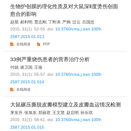
生物护创膜的理化性质及对大鼠深Ⅱ度烫伤创面
愈合的影响
赵朋
郝利明
贾志刚
丁羚涛
严炯
过云
吕国忠
,
,
,
,
,
,
2015, 31(1): 52-55.
doi:
10.3760/cma.j.issn.1009-
2587.2015.01.013
在线阅读
PDF
33例严重烧伤患者的营养治疗分析
付娟
谢卫国
王瑜
,
,
2015, 31(1): 55-57.
doi:
10.3760/cma.j.issn.1009-
2587.2015.01.014
在线阅读
大鼠碾压撕脱皮瓣模型建立及皮瓣血运情况检测
茅东升
张旭东
郑丽君
王文慧
赵启明
孙乐琪
,
,
,
,
,
2015, 31(1): 58-61.
doi:
10.3760/cma.j.issn.1009-
2587.2015.01.015