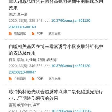
章氏超减张缝合在闭合高张力创面中的临床应用
效果
陈珺
章一新
,
2020, 36(5): 339-345.
doi:
10.3760/cma.j.cn501120-
20200314-00163
在线阅读
PDF
施引文献
自噬相关基因在博来霉素诱导小鼠皮肤纤维化中
的表达及作用
何香
李洁
刘佳琦
郑朝
胡大海
,
,
,
,
2020, 36(5): 346-356.
doi:
10.3760/cma.j.cn501120-
20200210-00047
在线阅读
PDF
施引文献
脉冲染料激光联合超脉冲点阵二氧化碳激光治疗
小儿早期烧伤瘢痕的效果
雷颖
欧阳华伟
谭军
,
,
2020, 36(5): 357-362.
doi:
10.3760/cma.j.cn501120-