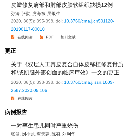
皮瓣修复肩部和肘部皮肤软组织缺损12例
孙涛
张勋
虎海东
吴银生
,
,
,
2020, 36(5): 395-398.
doi:
10.3760/cma.j.cn501120-
20190117-00010
在线阅读
PDF
施引文献
更正
关于《双层人工真皮复合自体皮移植修复骨质
和/或肌腱外露创面的临床疗效》一文的更正
2020, 36(5): 398-398.
doi:
10.3760/cma.j.issn.1009-
2587.2020.05.106
在线阅读
病例报告
一对孪生患儿同时严重烧伤
张健
刘小龙
查天建
陈召
刘利华
,
,
,
,