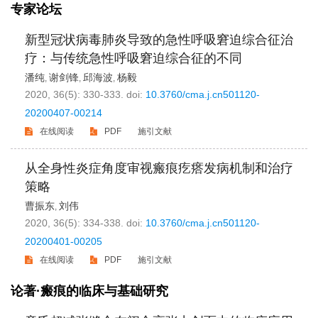
专家论坛
新型冠状病毒肺炎导致的急性呼吸窘迫综合征治
疗：与传统急性呼吸窘迫综合征的不同
潘纯
谢剑锋
邱海波
杨毅
,
,
,
2020, 36(5): 330-333.
doi:
10.3760/cma.j.cn501120-
20200407-00214
在线阅读
PDF
施引文献
从全身性炎症角度审视瘢痕疙瘩发病机制和治疗
策略
曹振东
刘伟
,
2020, 36(5): 334-338.
doi:
10.3760/cma.j.cn501120-
20200401-00205
在线阅读
PDF
施引文献
论著·瘢痕的临床与基础研究