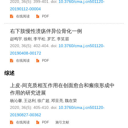
2020, 36(5): 399-401.
doi:
10.3760/cma.j.cn501120-
20190112-00004
在线阅读
PDF
右下肢慢性溃疡伴异位骨化一例
赵鸣宇
徐刚
李平松
罗艺
李笑眉
,
,
,
,
2020, 36(5): 402-404.
doi:
10.3760/cma.j.cn501120-
20190408-00172
在线阅读
PDF
综述
上皮-间充质相互作用在创面愈合和瘢痕形成中
作用的研究进展
杨沁馨
王达利
徐广超
邓呈亮
魏在荣
,
,
,
,
2020, 36(5): 405-410.
doi:
10.3760/cma.j.cn501120-
20190827-00362
在线阅读
PDF
施引文献