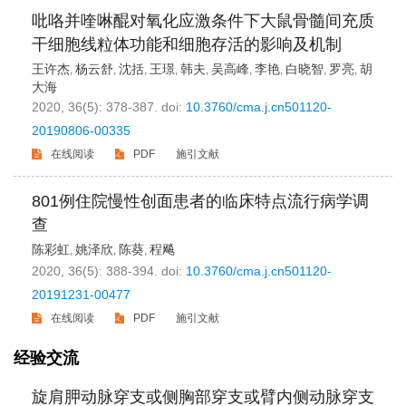
吡咯并喹啉醌对氧化应激条件下大鼠骨髓间充质
干细胞线粒体功能和细胞存活的影响及机制
王许杰
杨云舒
沈括
王璟
韩夫
吴高峰
李艳
白晓智
罗亮
胡
,
,
,
,
,
,
,
,
,
大海
2020, 36(5): 378-387.
doi:
10.3760/cma.j.cn501120-
20190806-00335
在线阅读
PDF
施引文献
801例住院慢性创面患者的临床特点流行病学调
查
陈彩虹
姚泽欣
陈葵
程飚
,
,
,
2020, 36(5): 388-394.
doi:
10.3760/cma.j.cn501120-
20191231-00477
在线阅读
PDF
施引文献
经验交流
旋肩胛动脉穿支或侧胸部穿支或臂内侧动脉穿支