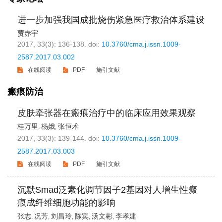
进一步加强我国成批烧伤紧急医疗救治体系建设
贾赤宇
2017, 33(3): 136-138.
doi:
10.3760/cma.j.issn.1009-
2587.2017.03.002
在线阅读
PDF
施引文献
瘢痕防治
皮肤牵张器在瘢痕治疗中的临床应用效果观察
桂万里
杨娥
张恒术
,
,
2017, 33(3): 139-144.
doi:
10.3760/cma.j.issn.1009-
2587.2017.03.003
在线阅读
PDF
施引文献
沉默Smad泛素化调节因子2基因对人增生性瘢
痕成纤维细胞功能的影响
张志
况芳
刘昌玲
陈宾
汤文彬
李孝建
,
,
,
,
,