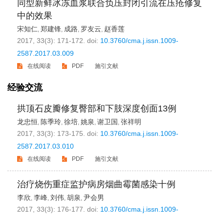
同型新鲜冰冻血浆联合负压封闭引流在压疮修复
中的效果
宋知仁
郑建锋
成路
罗友云
赵香莲
,
,
,
,
2017, 33(3): 171-172.
doi:
10.3760/cma.j.issn.1009-
2587.2017.03.009
在线阅读
PDF
施引文献
经验交流
拱顶石皮瓣修复臀部和下肢深度创面13例
龙忠恒
陈季玲
徐培
姚泉
谢卫国
张祥明
,
,
,
,
,
2017, 33(3): 173-175.
doi:
10.3760/cma.j.issn.1009-
2587.2017.03.010
在线阅读
PDF
施引文献
治疗烧伤重症监护病房烟曲霉菌感染十例
李欣
李峰
刘伟
胡泉
尹会男
,
,
,
,
2017, 33(3): 176-177.
doi:
10.3760/cma.j.issn.1009-