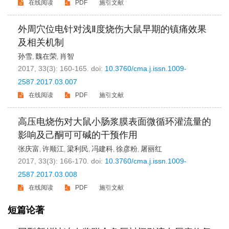
在线阅读
PDF
施引文献
外周穴位电针对浅Ⅱ度烧伤大鼠早期的镇痛效果
及相关机制
孙雪
魏在荣
肖智
,
,
2017, 33(3): 160-165.
doi:
10.3760/cma.j.issn.1009-
2587.2017.03.007
在线阅读
PDF
施引文献
高压电烧伤对大鼠小肠浆膜表面微循环灌流量的
影响及己酮可可碱的干预作用
张庆富
许顺江
梁利民
冯建科
徐彦粉
屠丽红
,
,
,
,
,
2017, 33(3): 166-170.
doi:
10.3760/cma.j.issn.1009-
2587.2017.03.008
在线阅读
PDF
施引文献
短篇论著