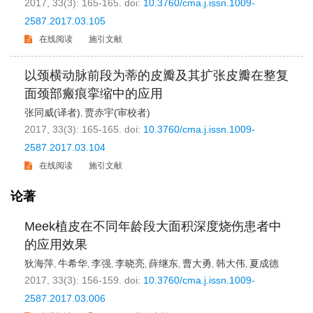
2017, 33(3): 165-165.
doi:
10.3760/cma.j.issn.1009-
2587.2017.03.105
在线阅读
施引文献
以颈横动脉前段为蒂的皮瓣及其扩张皮瓣在整复
面颈部瘢痕挛缩中的应用
张同威(译者)
贾赤宇(审校者)
,
2017, 33(3): 165-165.
doi:
10.3760/cma.j.issn.1009-
2587.2017.03.104
在线阅读
施引文献
论著
Meek植皮在不同年龄段大面积深度烧伤患者中
的应用效果
狄海萍
牛希华
李强
李晓亮
薛继东
曹大勇
韩大伟
夏成德
,
,
,
,
,
,
,
2017, 33(3): 156-159.
doi:
10.3760/cma.j.issn.1009-
2587.2017.03.006