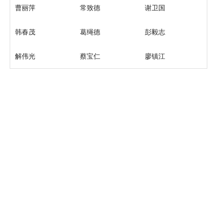
曹丽萍
常致德
谢卫国
韩春茂
葛绳德
彭毅志
解伟光
蔡宝仁
廖镇江
版权所有 中华医学会 中华烧伤与创面修复杂志
京ICP备07035254号-14
E-mail：
shaoshangzazhi@163.com
网址：https://zhsszz.xml-journal.net/