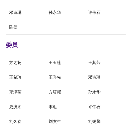
邓诗琳
孙永华
许伟石
陈璧
委员
方之扬
王玉莲
王其芳
王希珍
王誉先
邓诗琳
邓津菊
方培耀
孙永华
史济湘
李迟
许伟石
刘久春
刘友生
刘锡麟