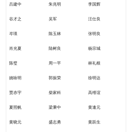
吕建中
朱兆明
李国辉
谷才之
吴军
汪仕良
岑瑛
陈玉林
张明良
肖光夏
陆树良
杨宗城
陈璧
周一平
林礼根
姚咏明
郭振荣
徐明达
贾赤宇
柴家科
高维谊
夏照帆
梁秉中
黄逢元
黄晓元
盛志勇
黄跃生