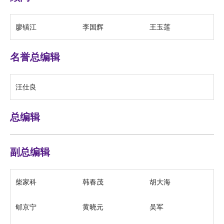
廖镇江
李国辉
王玉莲
名誉总编辑
汪仕良
总编辑
副总编辑
柴家科
韩春茂
胡大海
郇京宁
黄晓元
吴军