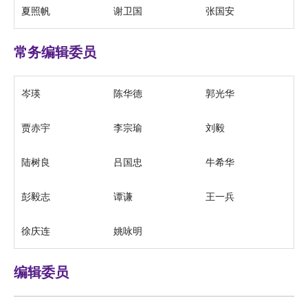
夏照帆
谢卫国
张国安
常务编辑委员
岑瑛
陈华德
郭光华
贾赤宇
李宗瑜
刘毅
陆树良
吕国忠
牛希华
彭毅志
谭谦
王一兵
徐庆连
姚咏明
编辑委员