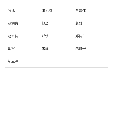
张逸
张元海
章宏伟
赵洪良
赵全
赵雄
赵永健
郑朝
郑健生
郑军
朱峰
朱维平
邹立津