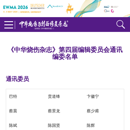
《中华烧伤杂志》第四届编辑委员会通讯
编委名单
通讯委员
巴特
贲道锋
卞徽宁
蔡晨
蔡景龙
蔡少甫
陈斌
陈国贤
陈辉