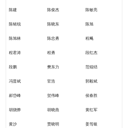
陈建
陈俊杰
陈敏亮
陈铭锐
陈晓东
陈旭
陈旭林
陈忠勇
程飚
程君涛
程勇
段红杰
段鹏
樊东力
范锟铻
冯晋斌
官浩
郭毅斌
郝岱峰
贺伟峰
侯春胜
胡骁骅
胡晓燕
黄红军
黄沙
贾晓明
姜笃银