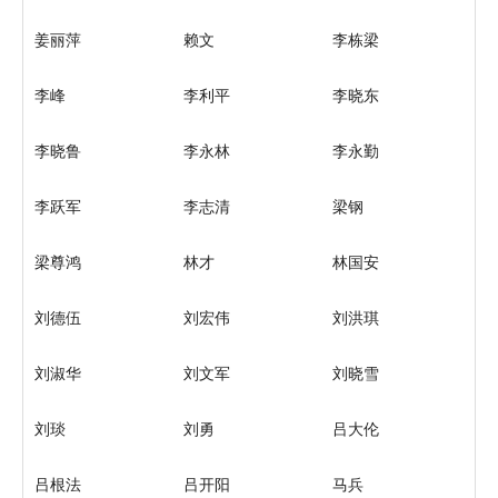
姜丽萍
赖文
李栋梁
李峰
李利平
李晓东
李晓鲁
李永林
李永勤
李跃军
李志清
梁钢
梁尊鸿
林才
林国安
刘德伍
刘宏伟
刘洪琪
刘淑华
刘文军
刘晓雪
刘琰
刘勇
吕大伦
吕根法
吕开阳
马兵