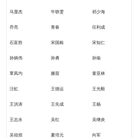
马显杰
牛轶雯
祁少海
乔亮
青春
任利成
石富胜
宋国栋
宋知仁
孙炳伟
孙勇
孙瑜
覃凤均
滕苗
童亚林
汪虹
王德运
王光毅
王洪涛
王先成
王杨
王志永
吴红
吴继炎
吴祖煌
夏培元
向军