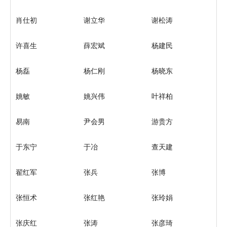
肖仕初
谢立华
谢松涛
许喜生
薛宏斌
杨建民
杨磊
杨仁刚
杨晓东
姚敏
姚兴伟
叶祥柏
易南
尹会男
游贵方
于东宁
于冶
查天建
翟红军
张兵
张博
张恒术
张红艳
张玲娟
张庆红
张涛
张彦琦