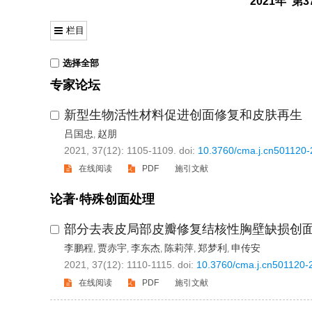
2021年 第
栏目
选择全部
专家论坛
新型生物活性材料促进创面修复和皮肤再生
吕国忠
赵朋
,
2021, 37(12): 1105-1109.
doi:
10.3760/cma.j.cn501120
在线阅读
PDF
施引文献
论著·特殊创面处理
部分去表皮局部皮瓣修复结核性胸壁缺损创
李鹏程
贾赤宇
李东杰
陈莉萍
郑梦利
申传安
,
,
,
,
,
2021, 37(12): 1110-1115.
doi:
10.3760/cma.j.cn501120
在线阅读
PDF
施引文献