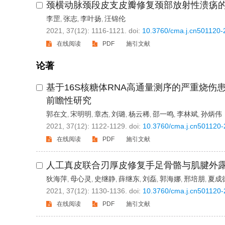
颈横动脉颈段皮支皮瓣修复颈部放射性溃疡
李罡
张志
李叶扬
汪锦伦
,
,
,
2021, 37(12): 1116-1121.
doi:
10.3760/cma.j.cn501120
在线阅读
PDF
施引文献
论著
基于16S核糖体RNA高通量测序的严重烧
前瞻性研究
郭在文
宋明明
章杰
刘璐
杨云稀
邵一鸣
李林斌
孙炳伟
,
,
,
,
,
,
,
2021, 37(12): 1122-1129.
doi:
10.3760/cma.j.cn501120
在线阅读
PDF
施引文献
人工真皮联合刃厚皮修复手足骨骼与肌腱外
狄海萍
母心灵
史继静
薛继东
刘磊
郭海娜
邢培朋
夏成
,
,
,
,
,
,
,
2021, 37(12): 1130-1136.
doi:
10.3760/cma.j.cn501120
在线阅读
PDF
施引文献