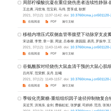
局部柠檬酸抗凝在重症烧伤患者连续性静脉-
王志勇
冯世海
范宝莉
马伟
贾享成
耿辉
,
,
,
,
,
2021, 37(12): 1137-1142.
doi:
10.3760/cma.j.cn501120
在线阅读
PDF
施引文献
移植内增压式双侧血管蒂腹壁下动脉穿支皮
宋达疆
李赞
章一新
周波
吕春柳
唐园园
易亮
罗振华
王
,
,
,
,
,
,
,
,
2021, 37(12): 1143-1148.
doi:
10.3760/cma.j.cn501120
在线阅读
PDF
施引文献
谷氨酰胺对经烧伤大鼠血清干预的大鼠心肌
吕尚军
范荣辉
吴丹
彭曦
,
,
,
2021, 37(12): 1149-1157.
doi:
10.3760/cma.j.cn501120
在线阅读
PDF
施引文献
季铵化壳聚糖-重组组织因子途径抑制物复合
吴近芳
洪旭东
金剑
费杨虹虹
张梦媛
司婷婷
范浩
张旭
,
,
,
,
,
,
,