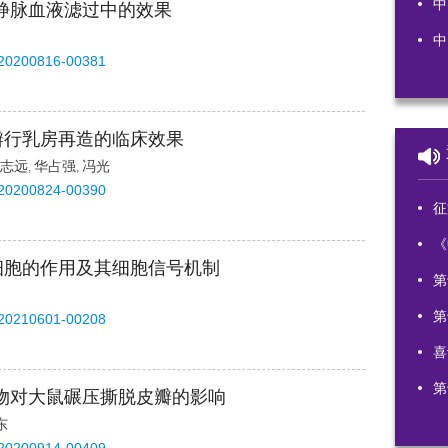
中
静脉血液滤过中的效果
中
-20200816-00381
瓣行乳房再造的临床效果
志远
华占强
冯光
,
,
-20200824-00390
征文
《
细胞的作用及其细胞信号机制
第
第
-20210601-00208
喜
第
物对大鼠碾压撕脱皮瓣的影响
东