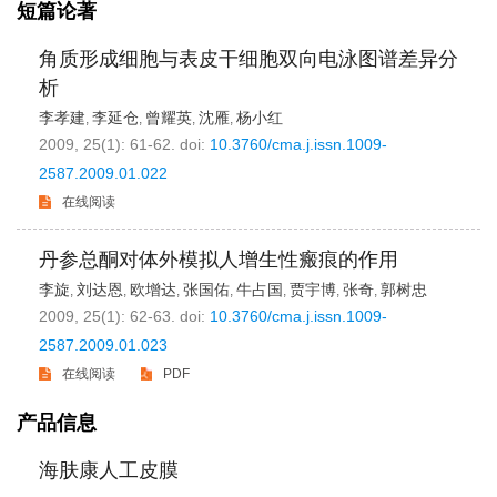
短篇论著
角质形成细胞与表皮干细胞双向电泳图谱差异分
析
李孝建
李延仓
曾耀英
沈雁
杨小红
,
,
,
,
2009, 25(1): 61-62.
doi:
10.3760/cma.j.issn.1009-
2587.2009.01.022
在线阅读
丹参总酮对体外模拟人增生性瘢痕的作用
李旋
刘达恩
欧增达
张国佑
牛占国
贾宇博
张奇
郭树忠
,
,
,
,
,
,
,
2009, 25(1): 62-63.
doi:
10.3760/cma.j.issn.1009-
2587.2009.01.023
在线阅读
PDF
产品信息
海肤康人工皮膜