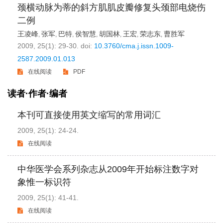
颈横动脉为蒂的斜方肌肌皮瓣修复头颈部电烧伤
二例
王凌峰
张军
巴特
侯智慧
胡国林
王宏
荣志东
曹胜军
,
,
,
,
,
,
,
2009, 25(1): 29-30.
doi:
10.3760/cma.j.issn.1009-
2587.2009.01.013
在线阅读
PDF
读者·作者·编者
本刊可直接使用英文缩写的常用词汇
2009, 25(1): 24-24.
在线阅读
中华医学会系列杂志从2009年开始标注数字对
象惟一标识符
2009, 25(1): 41-41.
在线阅读