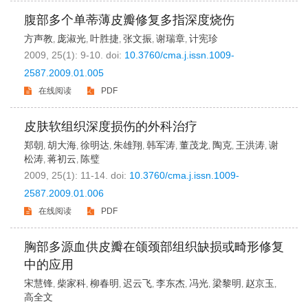
腹部多个单蒂薄皮瓣修复多指深度烧伤
方声教
庞淑光
叶胜捷
张文振
谢瑞章
计宪珍
,
,
,
,
,
2009, 25(1): 9-10.
doi:
10.3760/cma.j.issn.1009-
2587.2009.01.005
在线阅读
PDF
皮肤软组织深度损伤的外科治疗
郑朝
胡大海
徐明达
朱雄翔
韩军涛
董茂龙
陶克
王洪涛
谢
,
,
,
,
,
,
,
,
松涛
蒋初云
陈璧
,
,
2009, 25(1): 11-14.
doi:
10.3760/cma.j.issn.1009-
2587.2009.01.006
在线阅读
PDF
胸部多源血供皮瓣在颌颈部组织缺损或畸形修复
中的应用
宋慧锋
柴家科
柳春明
迟云飞
李东杰
冯光
梁黎明
赵京玉
,
,
,
,
,
,
,
,
高全文