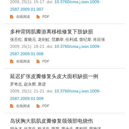
2009, 25(1): 15-17.
doi:
10.3760/cma.j.issn.1009-
2587.2009.01.007
在线阅读
PDF
多种背阔肌瓣游离移植修复下肢缺损
张丕红
黄晓元
龙剑虹
范鹏举
任利成
曾纪章
肖目张
,
,
,
,
,
,
2009, 25(1): 18-21.
doi:
10.3760/cma.j.issn.1009-
2587.2009.01.008
在线阅读
PDF
延迟扩张皮瓣修复头皮大面积缺损一例
罗奇志
赵永辉
唐进
,
,
2009, 25(1): 21-21.
doi:
10.3760/cma.j.issn.1009-
2587.2009.01.009
在线阅读
PDF
岛状胸大肌肌皮瓣修复颌颈部电烧伤
胡永才
许喜生
欧才生
陈凯
周永生
李柏同
周海洋