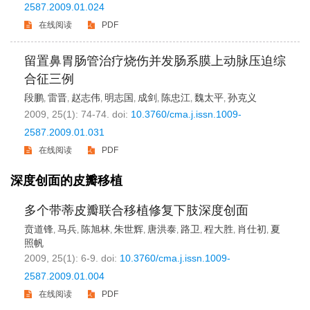
2587.2009.01.024
在线阅读
PDF
留置鼻胃肠管治疗烧伤并发肠系膜上动脉压迫综
合征三例
段鹏
雷晋
赵志伟
明志国
成剑
陈忠江
魏太平
孙克义
,
,
,
,
,
,
,
2009, 25(1): 74-74.
doi:
10.3760/cma.j.issn.1009-
2587.2009.01.031
在线阅读
PDF
深度创面的皮瓣移植
多个带蒂皮瓣联合移植修复下肢深度创面
贲道锋
马兵
陈旭林
朱世辉
唐洪泰
路卫
程大胜
肖仕初
夏
,
,
,
,
,
,
,
,
照帆
2009, 25(1): 6-9.
doi:
10.3760/cma.j.issn.1009-
2587.2009.01.004
在线阅读
PDF