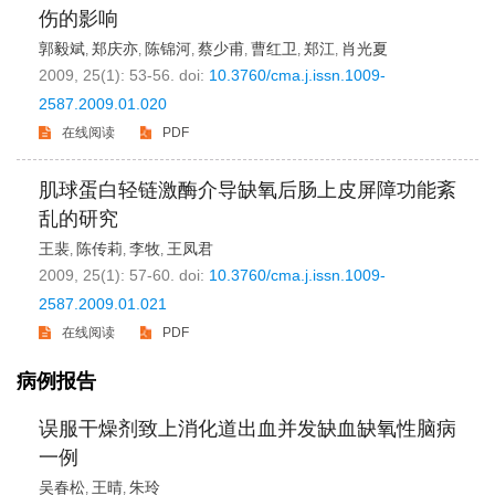
伤的影响
郭毅斌
郑庆亦
陈锦河
蔡少甫
曹红卫
郑江
肖光夏
,
,
,
,
,
,
2009, 25(1): 53-56.
doi:
10.3760/cma.j.issn.1009-
2587.2009.01.020
在线阅读
PDF
肌球蛋白轻链激酶介导缺氧后肠上皮屏障功能紊
乱的研究
王裴
陈传莉
李牧
王凤君
,
,
,
2009, 25(1): 57-60.
doi:
10.3760/cma.j.issn.1009-
2587.2009.01.021
在线阅读
PDF
病例报告
误服干燥剂致上消化道出血并发缺血缺氧性脑病
一例
吴春松
王晴
朱玲
,
,