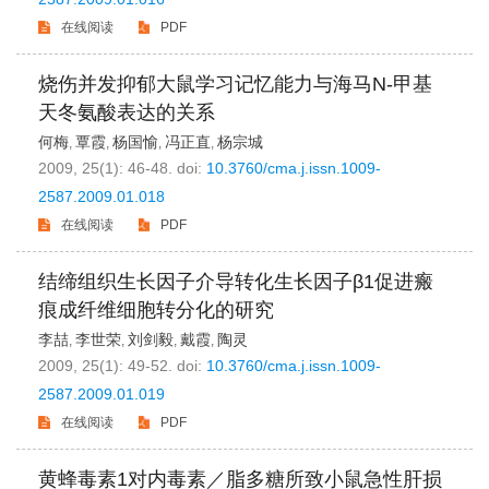
在线阅读
PDF
烧伤并发抑郁大鼠学习记忆能力与海马N-甲基
天冬氨酸表达的关系
何梅
覃霞
杨国愉
冯正直
杨宗城
,
,
,
,
2009, 25(1): 46-48.
doi:
10.3760/cma.j.issn.1009-
2587.2009.01.018
在线阅读
PDF
结缔组织生长因子介导转化生长因子β1促进瘢
痕成纤维细胞转分化的研究
李喆
李世荣
刘剑毅
戴霞
陶灵
,
,
,
,
2009, 25(1): 49-52.
doi:
10.3760/cma.j.issn.1009-
2587.2009.01.019
在线阅读
PDF
黄蜂毒素1对内毒素／脂多糖所致小鼠急性肝损