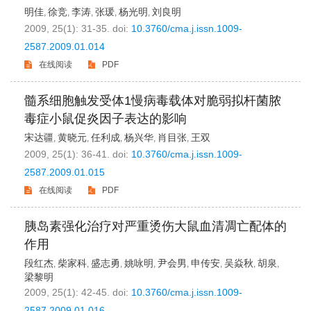
明佳
徐竞
李涛
张瑗
杨光明
刘良明
,
,
,
,
,
2009, 25(1): 31-35.
doi:
10.3760/cma.j.issn.1009-
2587.2009.01.014
在线阅读
PDF
髓系细胞触发受体1慢病毒载体对脆弱拟杆菌脓
毒症小鼠促炎因子表达的影响
宋达疆
黄晓元
任利成
杨兴华
肖目张
王双
,
,
,
,
,
2009, 25(1): 36-41.
doi:
10.3760/cma.j.issn.1009-
2587.2009.01.015
在线阅读
PDF
胰岛素强化治疗对严重烫伤大鼠血清凋亡配体的
作用
段红杰
柴家科
盛志勇
姚咏明
尹会男
申传安
吴焱秋
胡泉
,
,
,
,
,
,
,
,
梁黎明
2009, 25(1): 42-45.
doi:
10.3760/cma.j.issn.1009-
2587.2009.01.016