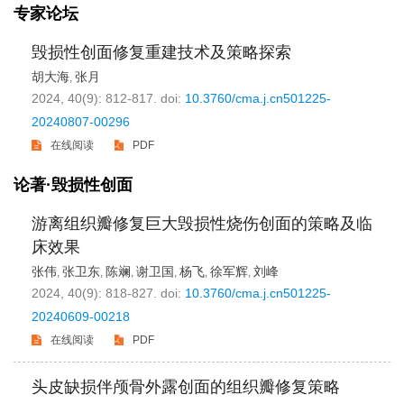
专家论坛
毁损性创面修复重建技术及策略探索
胡大海
张月
,
2024, 40(9): 812-817.
doi:
10.3760/cma.j.cn501225-
20240807-00296
在线阅读
PDF
论著·毁损性创面
游离组织瓣修复巨大毁损性烧伤创面的策略及临
床效果
张伟
张卫东
陈斓
谢卫国
杨飞
徐军辉
刘峰
,
,
,
,
,
,
2024, 40(9): 818-827.
doi:
10.3760/cma.j.cn501225-
20240609-00218
在线阅读
PDF
头皮缺损伴颅骨外露创面的组织瓣修复策略