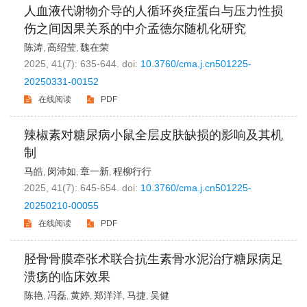
人血液代谢物介导的人循环炎症蛋白与压力性损
伤之间因果关系的中介孟德尔随机化研究
陈涛
高绍莹
魏在荣
,
,
2025, 41(7): 635-644.
doi:
10.3760/cma.j.cn501225-
20250331-00152
在线阅读
PDF
辣椒素对糖尿病小鼠全层皮肤缺损的影响及其机
制
马皓
闵沛如
章一新
程柳行行
,
,
,
2025, 41(7): 645-654.
doi:
10.3760/cma.j.cn501225-
20250210-00055
在线阅读
PDF
胫骨骨膜牵张术联合抗生素骨水泥治疗糖尿病足
溃疡的临床效果
陈艳
冯磊
黄婷
郑洋洋
马捷
吴健
,
,
,
,
,