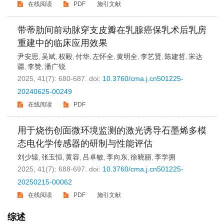
在线阅读
PDF
施引文献
带蒂肋间前动脉穿支皮瓣在乳腺癌保乳术后乳房
重建中的临床应用效果
尹安思
吴斌
权毅
付华
左怀全
黄明全
李艺贤
陈建哲
宋达
,
,
,
,
,
,
,
,
疆
李赞
潘广锐
,
,
2025, 41(7): 680-687.
doi:
10.3760/cma.j.cn501225-
20240625-00249
在线阅读
PDF
用于烧伤创面微环境监测的激光诱导石墨烯多模
态电化学传感器的研制与性能评估
刘少辕
张玉恒
黄容
吕卓敏
李向东
徐晓丽
李学拥
,
,
,
,
,
,
2025, 41(7): 688-697.
doi:
10.3760/cma.j.cn501225-
20250215-00062
在线阅读
PDF
施引文献
综述