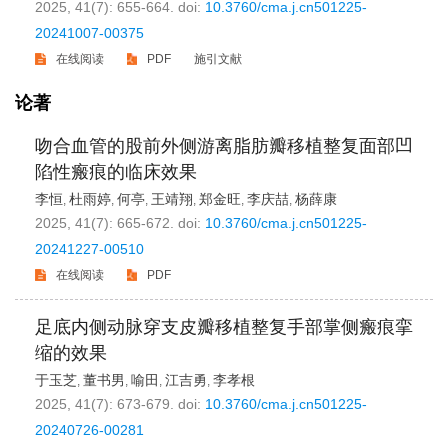
2025, 41(7): 655-664.
doi:
10.3760/cma.j.cn501225-
20241007-00375
在线阅读
PDF
施引文献
论著
吻合血管的股前外侧游离脂肪瓣移植整复面部凹
陷性瘢痕的临床效果
李恒
杜雨婷
何亭
王靖翔
郑金旺
李庆喆
杨薛康
,
,
,
,
,
,
2025, 41(7): 665-672.
doi:
10.3760/cma.j.cn501225-
20241227-00510
在线阅读
PDF
足底内侧动脉穿支皮瓣移植整复手部掌侧瘢痕挛
缩的效果
于玉芝
董书男
喻田
江吉勇
李孝根
,
,
,
,
2025, 41(7): 673-679.
doi:
10.3760/cma.j.cn501225-
20240726-00281